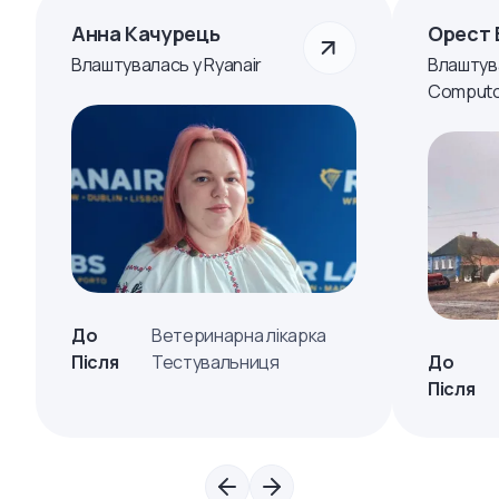
Анна Качурець
Орест 
Влаштувалась у Ryanair
Влаштув
Computo
До
Ветеринарна лікарка
Після
Тестувальниця
До
Після