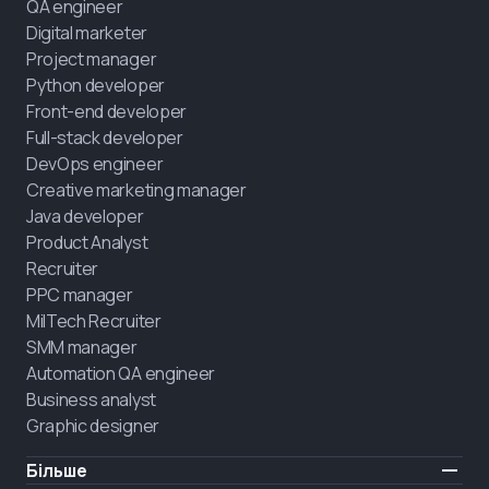
QA engineer
Digital marketer
Project manager
Python developer
Front-end developer
Full-stack developer
DevOps engineer
Creative marketing manager
Java developer
Product Analyst
Recruiter
PPC manager
MilTech Recruiter
SMM manager
Automation QA engineer
Business analyst
Graphic designer
Більше