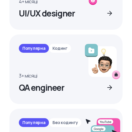
4+ місяці
UI/UX designer
Популярна
Кодинг
3+ місяці
QA engineer
Популярна
Без кодингу