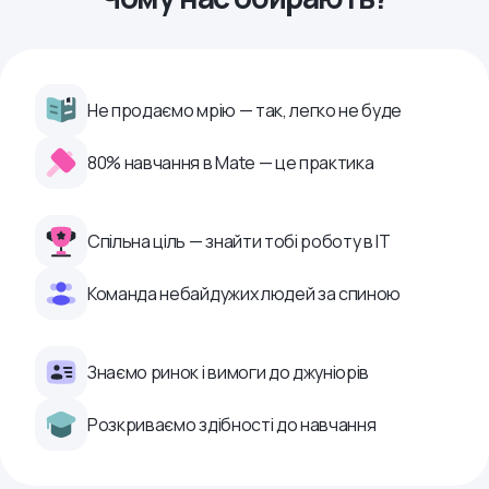
Не продаємо мрію — так, легко не буде
80% навчання в Mate — це практика
Спільна ціль — знайти тобі роботу в ІТ
Команда небайдужих людей за спиною
Знаємо ринок і вимоги до джуніорів
Розкриваємо здібності до навчання