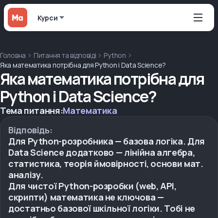
Курси
Головна
Питання та відповіді
Python
Яка математика потрібна для Python і Data Science?
Яка математика потрібна для
Python і Data Science?
Тема питання:
Математика
Відповідь:
Для Python-розробника — базова логіка. Для
Data Science додатково — лінійна алгебра,
статистика, теорія ймовірності, основи мат.
аналізу.
Для чистої Python-розробки (web, API,
скрипти) математика не ключова —
достатньо базової шкільної логіки. Тобі не