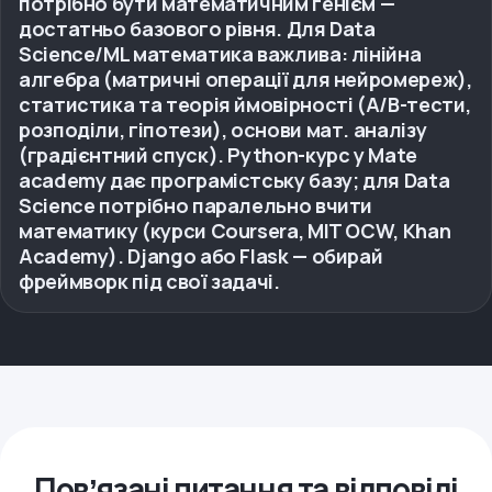
потрібно бути математичним генієм —
достатньо базового рівня. Для Data
Science/ML математика важлива: лінійна
алгебра (матричні операції для нейромереж),
статистика та теорія ймовірності (A/B-тести,
розподіли, гіпотези), основи мат. аналізу
(градієнтний спуск). Python-курс у Mate
academy дає програмістську базу; для Data
Science потрібно паралельно вчити
математику (курси Coursera, MIT OCW, Khan
Academy). Django або Flask — обирай
фреймворк під свої задачі.
Повʼязані питання та відповіді