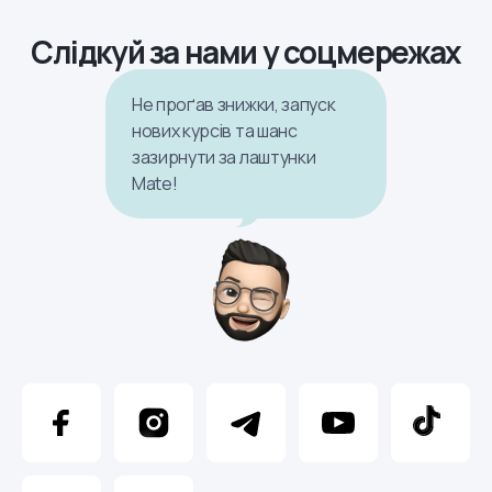
Слідкуй за нами у соцмережах
Не проґав знижки, запуск
нових курсів та шанс
зазирнути за лаштунки
Mate!