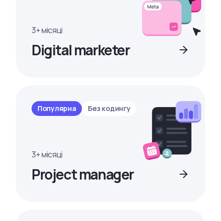
3+ місяці
Digital marketer
Популярна
Без кодингу
3+ місяці
Project manager