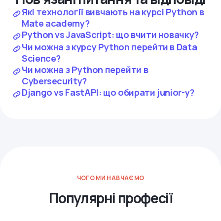
Які технології вивчають на курсі Python в
Mate academy?
Python vs JavaScript: що вчити новачку?
Чи можна з курсу Python перейти в Data
Science?
Чи можна з Python перейти в
Cybersecurity?
Django vs FastAPI: що обирати junior-у?
ЧОГО МИ НАВЧАЄМО
Популярні професії