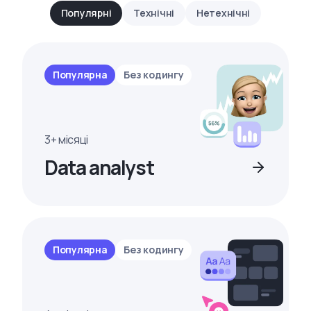
Популярні
Технічні
Нетехнічні
Популярна
Без кодингу
3+ місяці
Data analyst
Популярна
Без кодингу