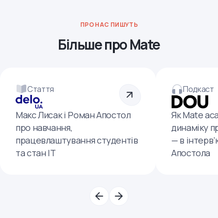
ПРО НАС ПИШУТЬ
Більше про Mate
Стаття
Подкаст
Макс Лисак і Роман Апостол
Як Mate ac
про навчання,
динаміку п
працевлаштування студентів
— в інтерв
та стан ІТ
Апостола