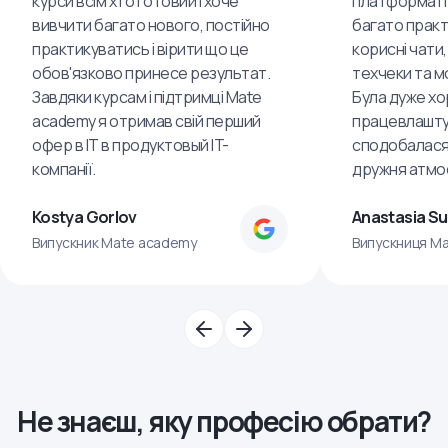
курси всім хто готовий і хоче
платформа пр
вивчити багато нового, постійно
багато практ
практикуватись і вірити що це
корисні чати,
обов'язково принесе результат.
техчеки та м
Завдяки курсам і підтримці Mate
Була дуже хо
academy я отримав свій перший
працевлашту
офер в IT в продуктовый IT-
сподобалася
компанії.
дружня атмо
Kostya Gorlov
Anastasia S
Випускник Mate academy
Випускниця M
Не знаєш, яку професію обрати?