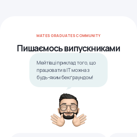
MATES GRADUATES COMMUNITY
Пишаємось випускниками
Мейтівці приклад того, що
працювати в ІТ можна з
будь-яким бекґраундом!