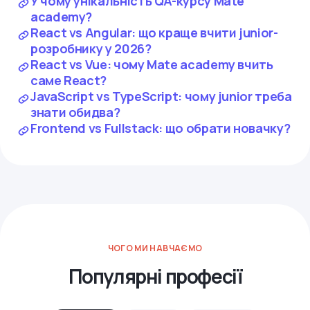
У чому унікальність QA-курсу Mate
academy?
React vs Angular: що краще вчити junior-
розробнику у 2026?
React vs Vue: чому Mate academy вчить
саме React?
JavaScript vs TypeScript: чому junior треба
знати обидва?
Frontend vs Fullstack: що обрати новачку?
ЧОГО МИ НАВЧАЄМО
Популярні професії