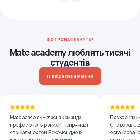
ЩО ПРО НАС КАЖУТЬ?
Mate academy люблять тисячі
студентів
Підібрати навчання
Mate academy - класна команда
Проходила ку
професіоналів різних IT-напрямків і
Сподобалося
спеціальностей. Рекомендую їх
організовано
курси всім хто готовий і хоче
платформа пр