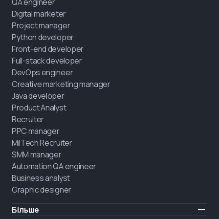
QA engineer
Digital marketer
Project manager
Python developer
Front-end developer
Full-stack developer
DevOps engineer
Creative marketing manager
Java developer
Product Analyst
Recruiter
PPC manager
MilTech Recruiter
SMM manager
Automation QA engineer
Business analyst
Graphic designer
Більше