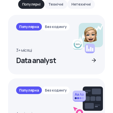
Популярні
Технічні
Нетехнічні
Популярна
Без кодингу
3+ місяці
Data analyst
Популярна
Без кодингу