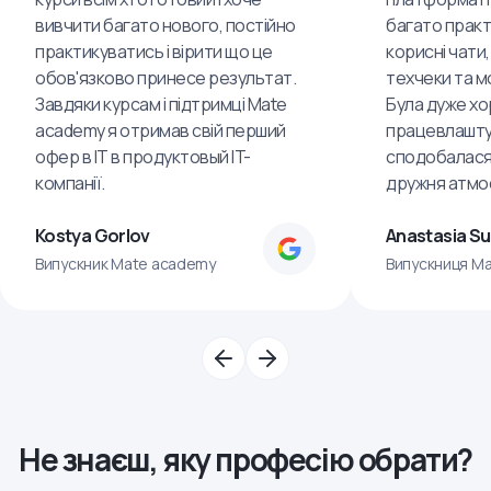
вивчити багато нового, постійно
багато практ
практикуватись і вірити що це
корисні чати,
обов'язково принесе результат.
техчеки та м
Завдяки курсам і підтримці Mate
Була дуже хо
academy я отримав свій перший
працевлашту
офер в IT в продуктовый IT-
сподобалася
компанії.
дружня атмо
Kostya Gorlov
Anastasia S
Випускник Mate academy
Випускниця M
Не знаєш, яку професію обрати?