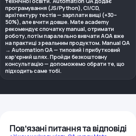
технічної освіти. Automation QA додає
програмування (JS/Python), CI/CD,
архітектуру тестів — зарплати вищі (+30–
50%), але вчити довше. Mate academy
рекомендує спочатку manual, отримати
роботу, потім паралельно вивчати AQA вже
на практиці з реальним продуктом. Manual QA
→ Automation QA — типовий і прибутковий
карʼєрний шлях. Пройди безкоштовну
консультацію — допоможемо обрати те, що
підходить саме тобі.
Повʼязані питання та відповіді