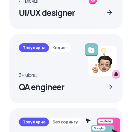
4+ місяці
UI/UX designer
Популярна
Кодинг
3+ місяці
QA engineer
Популярна
Без кодингу