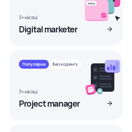
3+ місяці
Digital marketer
Популярна
Без кодингу
3+ місяці
Project manager