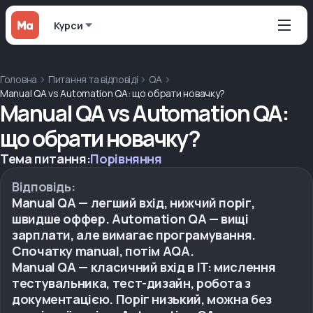
Курси
Головна
Питання та відповіді
QA
Manual QA vs Automation QA: що обрати новачку?
Manual QA vs Automation QA:
що обрати новачку?
Тема питання:
Порівняння
Відповідь:
Manual QA — легший вхід, нижчий поріг,
швидше оффер. Automation QA — вищі
зарплати, але вимагає програмування.
Спочатку manual, потім AQA.
Manual QA — класичний вхід в IT: мислення
тестувальника, тест-дизайн, робота з
документацією. Поріг низький, можна без