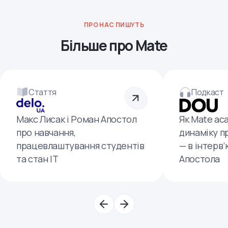
ПРО НАС ПИШУТЬ
Більше про Mate
Стаття
Подкаст
Макс Лисак і Роман Апостол
Як Mate ac
про навчання,
динаміку п
працевлаштування студентів
— в інтерв
та стан ІТ
Апостола