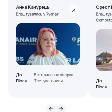
Анна Качурець
Орест 
Влаштувалась у Ryanair
Влаштув
Computo
До
Ветеринарна лікарка
Після
Тестувальниця
До
Після