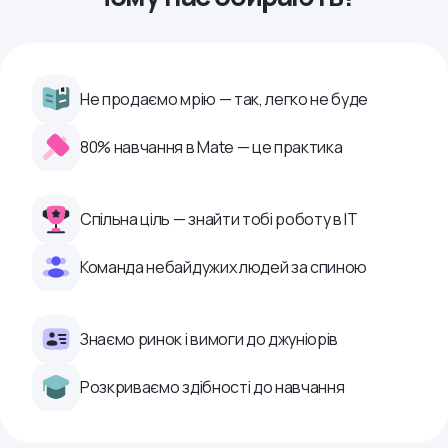
Не продаємо мрію — так, легко не буде
80% навчання в Mate — це практика
Спільна ціль — знайти тобі роботу в ІТ
Команда небайдужих людей за спиною
Знаємо ринок і вимоги до джуніорів
Розкриваємо здібності до навчання