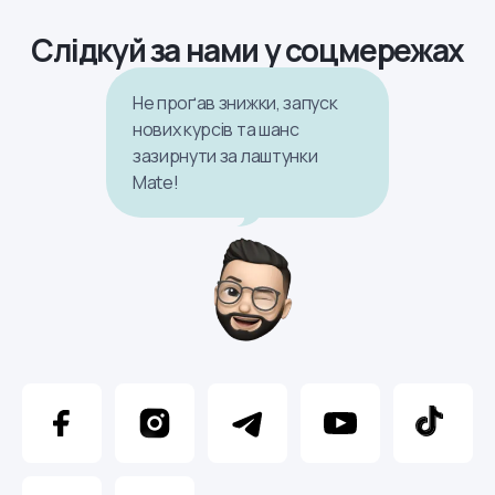
Слідкуй за нами у соцмережах
Не проґав знижки, запуск
нових курсів та шанс
зазирнути за лаштунки
Mate!