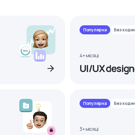
Популярна
Без коди
4+ місяці
UI/UX design
Популярна
Без коди
3+ місяці