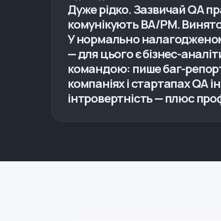
Дуже рідко. Зазвичай QA пр
комунікують BA/PM. Виняток
У нормально налагодженому
— для цього є бізнес-аналі
командою: пише баг-репорти
компаніях і стартапах QA і
інтровертність — плюс профе