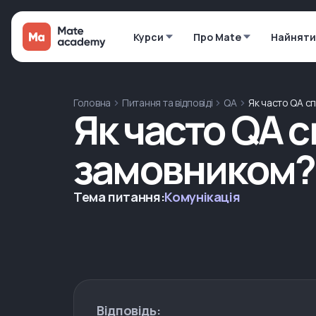
Курси
Про Mate
Найняти
Головна
Питання та відповіді
QA
Як часто QA с
Як часто QA с
замовником?
Тема питання:
Комунікація
Відповідь: