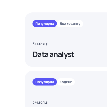
Популярна
Без кодингу
3+ місяці
Data analyst
Популярна
Кодинг
3+ місяці