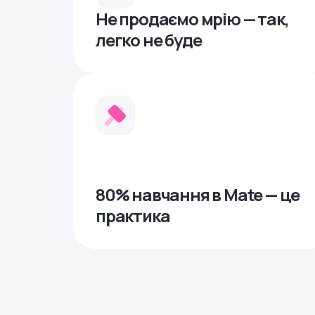
Не продаємо мрію — так,
легко не буде
80% навчання в Mate — це
практика