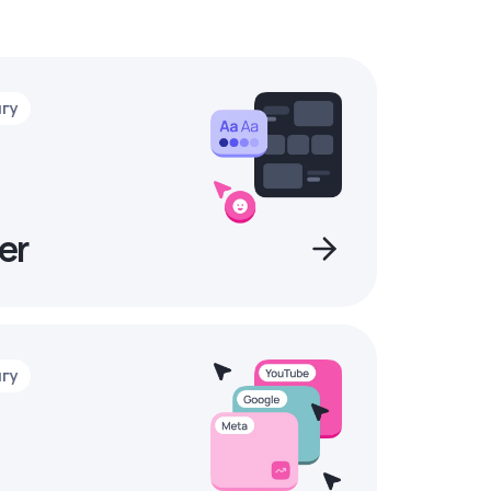
нгу
er
нгу