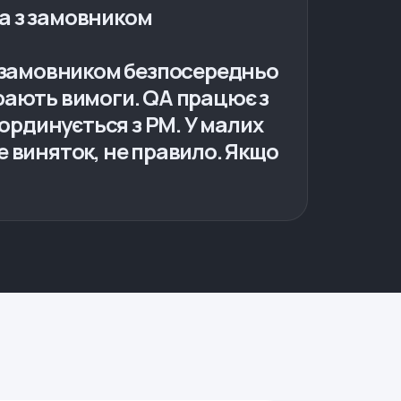
 а з замовником
 замовником безпосередньо
ирають вимоги. QA працює з
ординується з PM. У малих
е виняток, не правило. Якщо