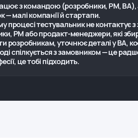
ацює з командою (розробники, PM, BA),
 — малі компанії й стартапи.
 процесі тестувальник не контактує з
тики, PM або продакт-менеджери, які зб
 розробникам, уточнює деталі у BA, ко
ноді спілкується з замовником — це радш
сії, це тобі підходить.