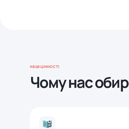
НАШІ ЦІННОСТІ
Чому нас оби