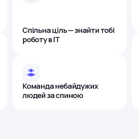
Спільна ціль — знайти тобі
роботу в ІТ
Команда небайдужих
людей за спиною