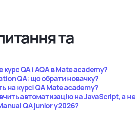
питання та
me курс QA і AQA в Mate academy?
ation QA: що обрати новачку?
ть на курсі QA Mate academy?
чить автоматизацію на JavaScript, а н
anual QA junior у 2026?