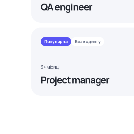
QA engineer
Популярна
Без кодингу
3+ місяці
Project manager