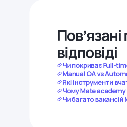
Повʼязані 
відповіді
Чи покриває Full-ti
Manual QA vs Autom
Які інструменти вча
Чому Mate academy в
Чи багато вакансій M