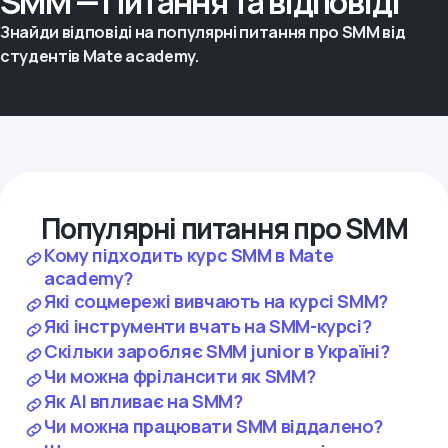
SMM — Питання та відповіді
Знайди відповіді на популярні питання про SMM від
студентів Mate academy.
Популярні питання про SMM
Кому підходить курс SMM в Mate
academy?
Які соцмережі вивчають на курсі SMM?
Які інструменти вчать на SMM-курсі?
Скільки заробляє SMM junior в Україні?
Чи можна фрілансити як SMM?
Як AI впливає на SMM?
Чи можна працювати SMM віддалено?