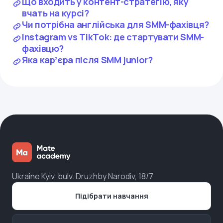
Що входить у контент-стратегію, яку
вчать на курсі?
Чи потрібна англійська для SMM-фахівця?
Instagram vs TikTok: де стартувати SMM-
фахівцю?
Яка карʼєра після SMM junior?
Ukraine Kyiv, bulv. Druzhby Narodiv, 18/7
Підібрати навчання