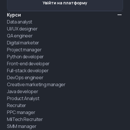
Увійти на платформу
Курси
Data analyst
UI/UX designer
QA engineer
Digital marketer
Project manager
Python developer
Front-end developer
Full-stack developer
DevOps engineer
Creative marketing manager
Java developer
Product Analyst
Recruiter
PPC manager
MilTech Recruiter
SMM manager