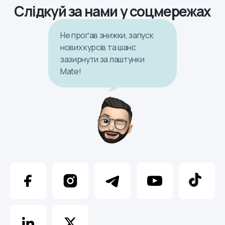
Слідкуй за нами у соцмережах
Не проґав знижки, запуск
нових курсів та шанс
зазирнути за лаштунки
Mate!