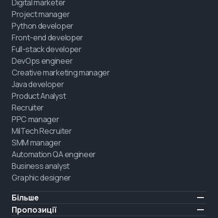
Digital marketer
Project manager
Python developer
Front-end developer
Full-stack developer
DevOps engineer
Creative marketing manager
Java developer
Product Analyst
Recruiter
PPC manager
MilTech Recruiter
SMM manager
Automation QA engineer
Business analyst
Graphic designer
Більше
Ціни
Пропозиції