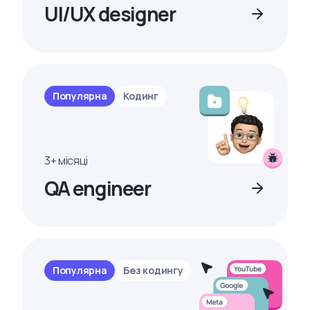
UI/UX designer
Популярна
Кодинг
3+ місяці
QA engineer
Популярна
Без кодингу