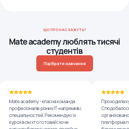
ЩО ПРО НАС КАЖУТЬ?
Mate academy люблять тисячі
студентів
Підібрати навчання
Mate academy - класна команда
Проходила ку
професіоналів різних IT-напрямків і
Сподобалося
спеціальностей. Рекомендую їх
організовано
курси всім хто готовий і хоче
платформа пр