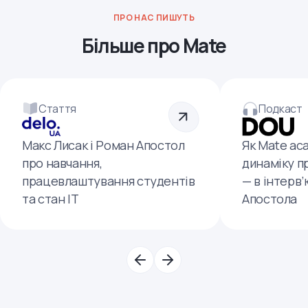
ПРО НАС ПИШУТЬ
Більше про Mate
Стаття
Подкаст
Макс Лисак і Роман Апостол
Як Mate ac
про навчання,
динаміку п
працевлаштування студентів
— в інтерв
та стан ІТ
Апостола