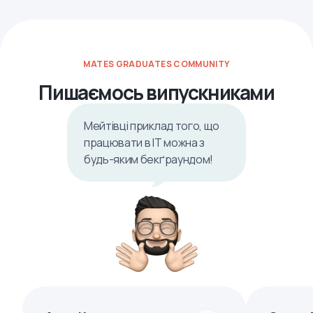
MATES GRADUATES COMMUNITY
Пишаємось випускниками
Мейтівці приклад того, що
працювати в ІТ можна з
будь-яким бекґраундом!