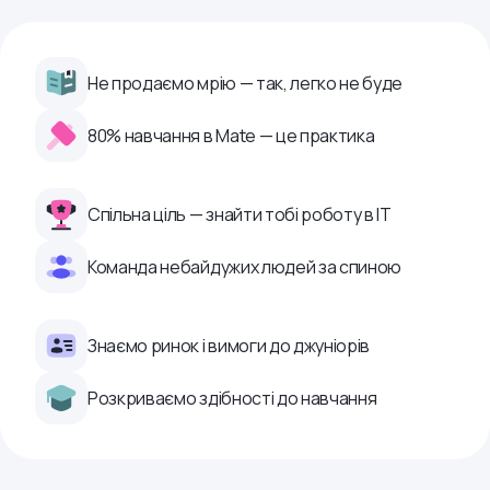
Не продаємо мрію — так, легко не буде
80% навчання в Mate — це практика
Спільна ціль — знайти тобі роботу в ІТ
Команда небайдужих людей за спиною
Знаємо ринок і вимоги до джуніорів
Розкриваємо здібності до навчання