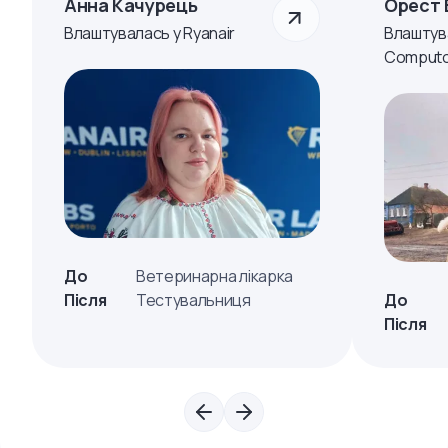
Анна Качурець
Орест 
Влаштувалась у Ryanair
Влаштув
Computo
До
Ветеринарна лікарка
Після
Тестувальниця
До
Після