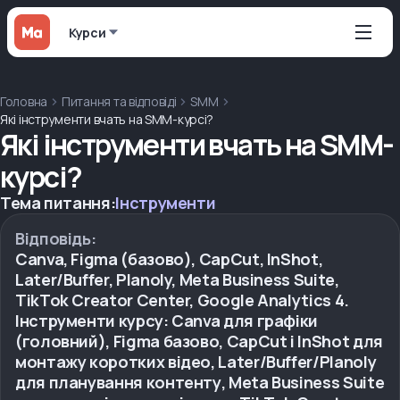
Курси
Головна
Питання та відповіді
SMM
Які інструменти вчать на SMM-курсі?
Які інструменти вчать на SMM-
курсі?
Тема питання:
Інструменти
Відповідь:
Canva, Figma (базово), CapCut, InShot,
Later/Buffer, Planoly, Meta Business Suite,
TikTok Creator Center, Google Analytics 4.
Інструменти курсу: Canva для графіки
(головний), Figma базово, CapCut і InShot для
монтажу коротких відео, Later/Buffer/Planoly
для планування контенту, Meta Business Suite