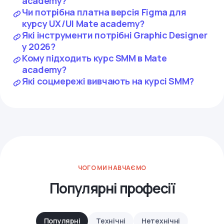
academy?
Чи потрібна платна версія Figma для
курсу UX/UI Mate academy?
Які інструменти потрібні Graphic Designer
у 2026?
Кому підходить курс SMM в Mate
academy?
Які соцмережі вивчають на курсі SMM?
ЧОГО МИ НАВЧАЄМО
Популярні професії
Популярні
Технічні
Нетехнічні