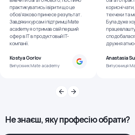
вивчити багато нового, постійно
багато практ
практикуватись і вірити що це
корисні чати,
обов'язково принесе результат.
техчеки та м
Завдяки курсам і підтримці Mate
Була дуже хо
academy я отримав свій перший
працевлашту
офер в IT в продуктовый IT-
сподобалася
компанії.
дружня атмо
Kostya Gorlov
Anastasia S
Випускник Mate academy
Випускниця M
Не знаєш, яку професію обрати?