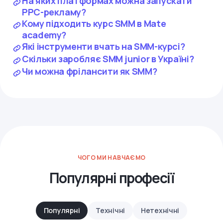
На яких платформах можна запускати
PPC-рекламу?
Кому підходить курс SMM в Mate
academy?
Які інструменти вчать на SMM-курсі?
Скільки заробляє SMM junior в Україні?
Чи можна фрілансити як SMM?
ЧОГО МИ НАВЧАЄМО
Популярні професії
Популярні
Технічні
Нетехнічні