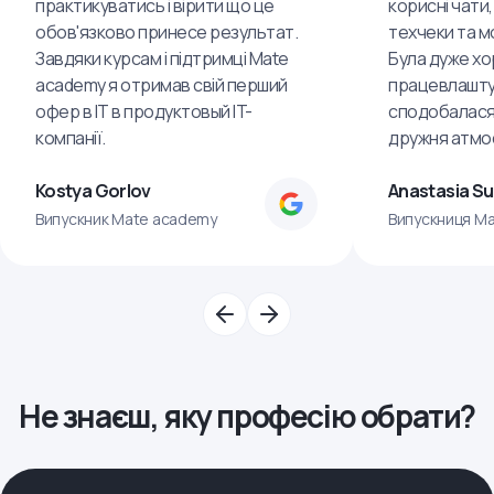
практикуватись і вірити що це
корисні чати,
обов'язково принесе результат.
техчеки та м
Завдяки курсам і підтримці Mate
Була дуже хо
academy я отримав свій перший
працевлашту
офер в IT в продуктовый IT-
сподобалася
компанії.
дружня атмо
Kostya Gorlov
Anastasia S
Випускник Mate academy
Випускниця M
Не знаєш, яку професію обрати?