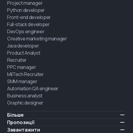
Project manager
Python developer
Front-end developer
Full-stack developer
DevOps engineer
Creative marketing manager
Java developer
Product Analyst
Recruiter
PPC manager
MilTech Recruiter
SMM manager
Automation QA engineer
Business analyst
Graphic designer
Більше
Ціни
Пропозиції
Відгуки
IT для ветеранів
Завантажити
БЕЗКОШТОВНО