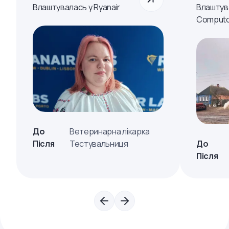
Влаштувалась у Ryanair
Влаштув
Computo
До
Ветеринарна лікарка
Після
Тестувальниця
До
Після