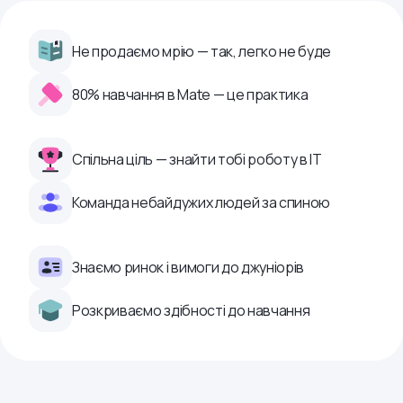
Не продаємо мрію — так, легко не буде
80% навчання в Mate — це практика
Спільна ціль — знайти тобі роботу в ІТ
Команда небайдужих людей за спиною
Знаємо ринок і вимоги до джуніорів
Розкриваємо здібності до навчання