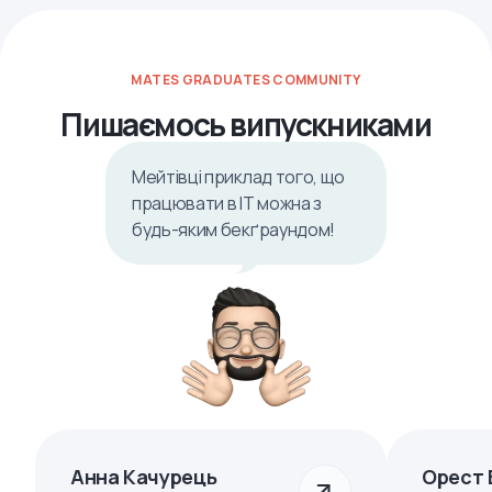
MATES GRADUATES COMMUNITY
Пишаємось випускниками
Мейтівці приклад того, що
працювати в ІТ можна з
будь-яким бекґраундом!
Анна Качурець
Орест 