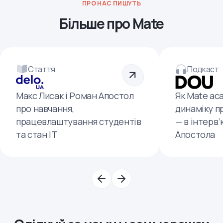
ПРО НАС ПИШУТЬ
Більше про Mate
Стаття
Подкаст
Макс Лисак і Роман Апостол
Як Mate ac
про навчання,
динаміку п
працевлаштування студентів
— в інтерв
та стан ІТ
Апостола