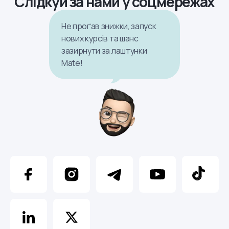
Слідкуй за нами у соцмережах
Не проґав знижки, запуск
нових курсів та шанс
зазирнути за лаштунки
Mate!