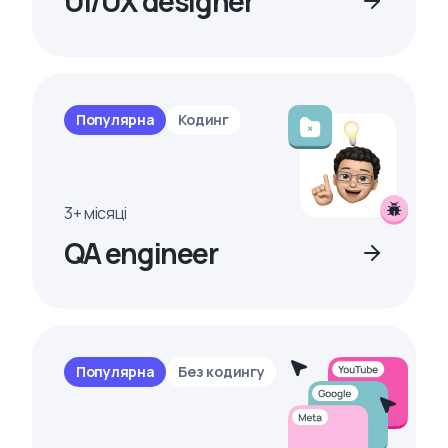
UI/UX designer
Популярна
Кодинг
3+ місяці
QA engineer
Популярна
Без кодингу