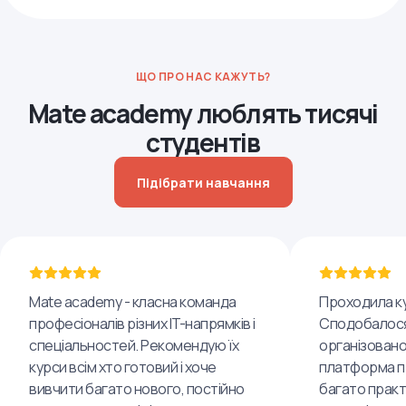
ЩО ПРО НАС КАЖУТЬ?
Mate academy люблять тисячі
студентів
Підібрати навчання
Mate academy - класна команда
Проходила ку
професіоналів різних IT-напрямків і
Сподобалося
спеціальностей. Рекомендую їх
організовано
курси всім хто готовий і хоче
платформа пр
вивчити багато нового, постійно
багато практ