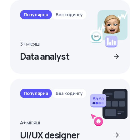
Популярна
Без кодингу
3+ місяці
Data analyst
Популярна
Без кодингу
4+ місяці
UI/UX designer