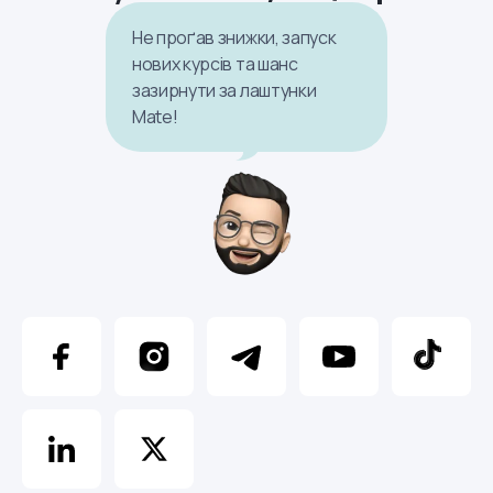
Не проґав знижки, запуск
нових курсів та шанс
зазирнути за лаштунки
Mate!