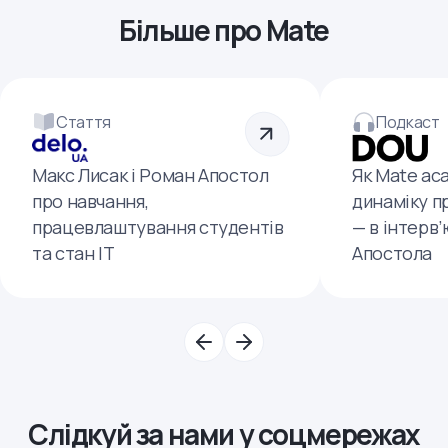
Більше про Mate
Стаття
Подкаст
Макс Лисак і Роман Апостол
Як Mate ac
про навчання,
динаміку п
працевлаштування студентів
— в інтерв
та стан ІТ
Апостола
Слідкуй за нами у соцмережах