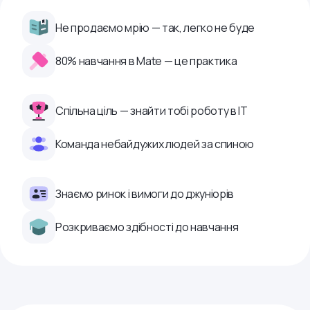
Не продаємо мрію — так, легко не буде
80% навчання в Mate — це практика
Спільна ціль — знайти тобі роботу в ІТ
Команда небайдужих людей за спиною
Знаємо ринок і вимоги до джуніорів
Розкриваємо здібності до навчання