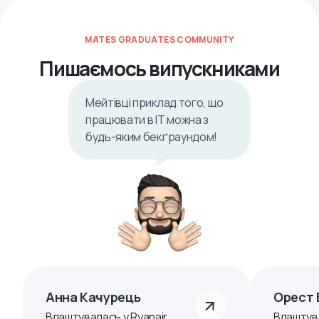
MATES GRADUATES COMMUNITY
Пишаємось випускниками
Мейтівці приклад того, що
працювати в ІТ можна з
будь-яким бекґраундом!
Анна Качурець
Орест 
Влаштувалась у Ryanair
Влаштув