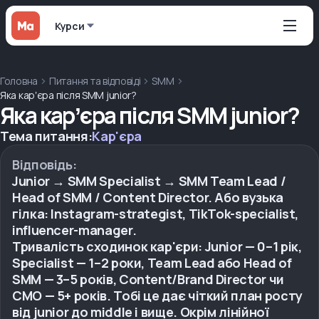
Курси
Головна
Питання та відповіді
SMM
Яка карʼєра після SMM junior?
Яка карʼєра після SMM junior?
Тема питання:
Кар'єра
Відповідь:
Junior → SMM Specialist → SMM Team Lead /
Head of SMM / Content Director. Або вузька
гілка: Instagram-strategist, TikTok-specialist,
influencer-manager.
Тривалість сходинок кар'єри: Junior — 0–1 рік,
Specialist — 1–2 роки, Team Lead або Head of
SMM — 3–5 років, Content/Brand Director чи
CMO — 5+ років. Тобі це дає чіткий план росту
від junior до middle і вище. Окрім лінійної