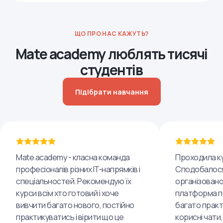
ЩО ПРО НАС КАЖУТЬ?
Mate academy люблять тисячі
студентів
Підібрати навчання
Mate academy - класна команда
Проходила ку
професіоналів різних IT-напрямків і
Сподобалося
спеціальностей. Рекомендую їх
організовано
курси всім хто готовий і хоче
платформа пр
вивчити багато нового, постійно
багато практ
практикуватись і вірити що це
корисні чати,