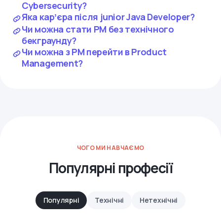
Cybersecurity?
Яка карʼєра після junior Java Developer?
Чи можна стати PM без технічного
бекграунду?
Чи можна з PM перейти в Product
Management?
ЧОГО МИ НАВЧАЄМО
Популярні професії
Популярні
Технічні
Нетехнічні