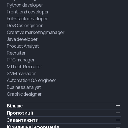
Python developer
Front-end developer
Full-stack developer
DevOps engineer
Creative marketing manager
Java developer
Product Analyst
Recruiter
PPC manager
MilTech Recruiter
SMM manager
Automation QA engineer
Business analyst
Graphic designer
Більше
Ціни
Пропозиції
Відгуки
IT для ветеранів
Завантажити
БЕЗКОШТОВНО
Про нас
Найняти випускника
iOS
Юридична інформація