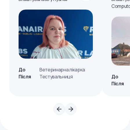
Computo
До
Ветеринарна лікарка
Після
Тестувальниця
До
Після