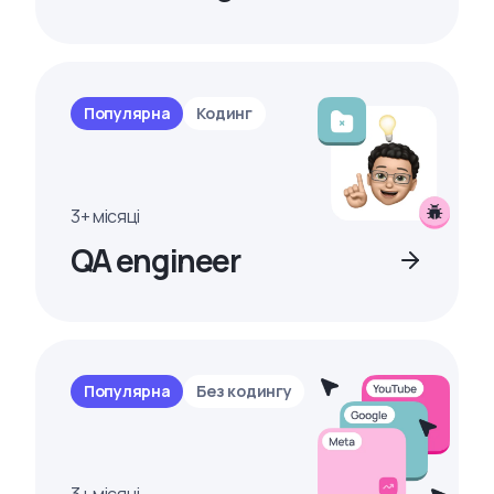
Популярна
Кодинг
3+ місяці
QA engineer
Популярна
Без кодингу