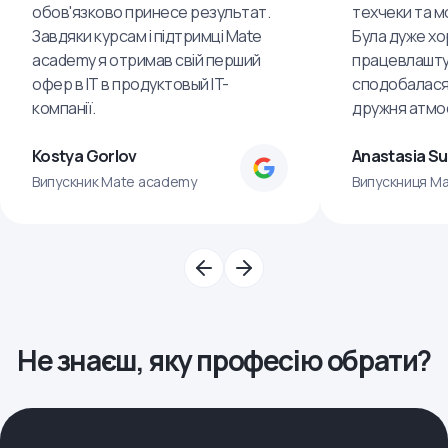
обов'язково принесе результат.
техчеки та м
Завдяки курсам і підтримці Mate
Була дуже хо
academy я отримав свій перший
працевлашту
офер в IT в продуктовый IT-
сподобалася
компанії.
дружня атмо
Kostya Gorlov
Anastasia S
Випускник Mate academy
Випускниця M
Не знаєш, яку професію обрати?