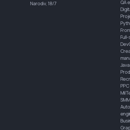
QA e
Narodiv, 18/7
Digi
Proj
Pyth
Fron
Full
Dev
Crea
man
Java
Prod
Recr
PPC
MilT
SMM
Auto
engi
Busi
Grap