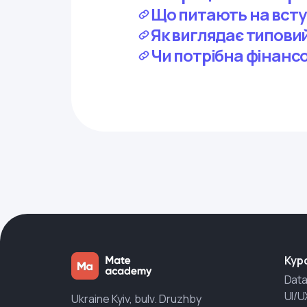
Що питають на всту
Як виглядає типовий
Чи потрібна фінанс
Кур
Data
UI/U
Ukraine Kyiv, bulv. Druzhby