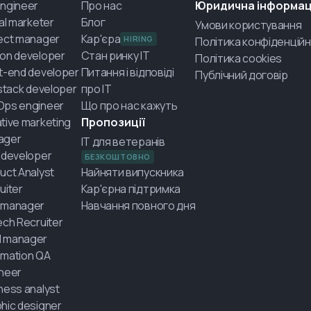
ngineer
Про нас
Юридична інформац
tal marketer
Блог
Умови користування
ect manager
Кар'єра
HIRING
Політика конфіденційн
on developer
Стан ринку IT
Політика cookies
t-end developer
Питання і відповіді
Публічний договір
-stack developer
про IT
Ops engineer
Що про нас кажуть
tive marketing
Пропозиції
ager
IT для ветеранів
 developer
БЕЗКОШТОВНО
uct Analyst
Найняти випускника
uiter
Кар'єрна підтримка
 manager
Навчання повного дня
ech Recruiter
 manager
mation QA
neer
ness analyst
hic designer