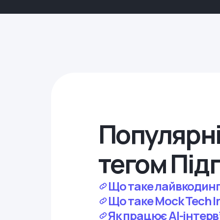
Популярні
тегом Під
Що таке лайвкодинг
Що таке Mock Tech I
Як працює AI-інтер