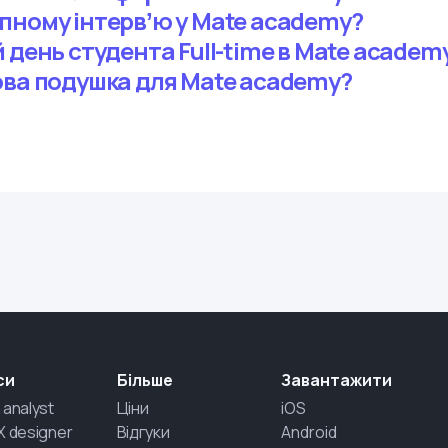
пному інтервʼю у Mate academy?
 день студента Full-time в Mate academ
ова подушка для Mate academy?
си
Більше
Завантажити
 analyst
Ціни
iOS
X designer
Відгуки
Android