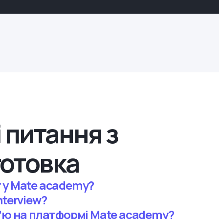
 питання з
готовка
 у Mate academy?
nterview?
вʼю на платформі Mate academy?