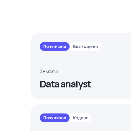
Популярна
Без кодингу
3+ місяці
Data analyst
Популярна
Кодинг