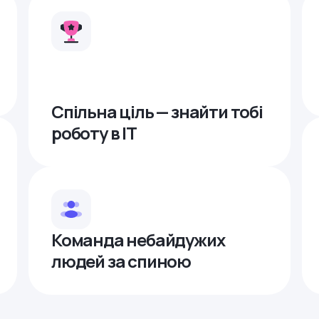
Спільна ціль — знайти тобі
роботу в ІТ
Команда небайдужих
людей за спиною