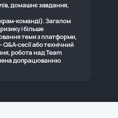
лів, домашнє завдання,
скрам-команді). Загалом
ризику і більше
цювання теми з платформи,
 Q&A-сесії або технічний
ння, робота над Team
свячена допрацюванню