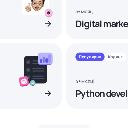
3+ місяці
Digital marke
Популярна
Кодинг
4+ місяці
Python devel