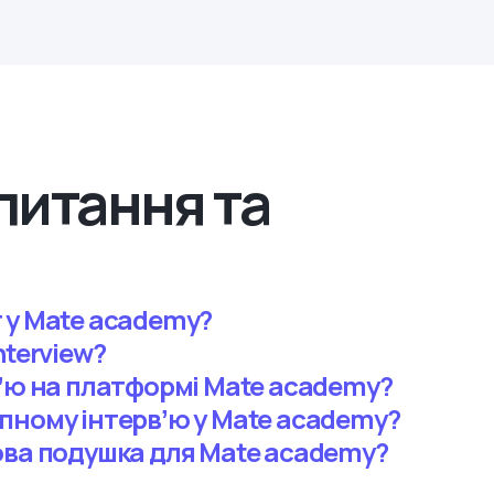
питання та
 у Mate academy?
nterview?
вʼю на платформі Mate academy?
пному інтервʼю у Mate academy?
ова подушка для Mate academy?