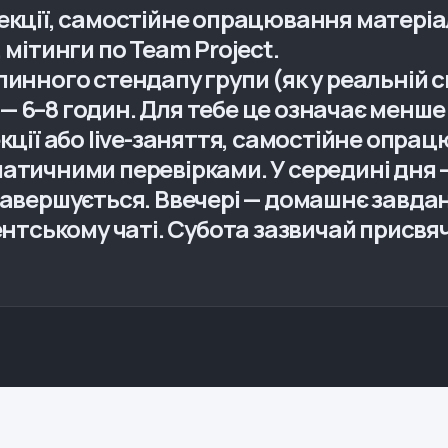
лекції, самостійне опрацювання матеріа
 мітинги по Team Project.
линного стендапу групи (як у реальній 
 6–8 годин. Для тебе це означає менше 
екції або live-заняття, самостійне опра
атичними перевірками. У середині дня —
 завершується. Ввечері — домашнє завда
удентському чаті. Субота зазвичай при