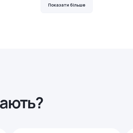
Показати більше
рають?