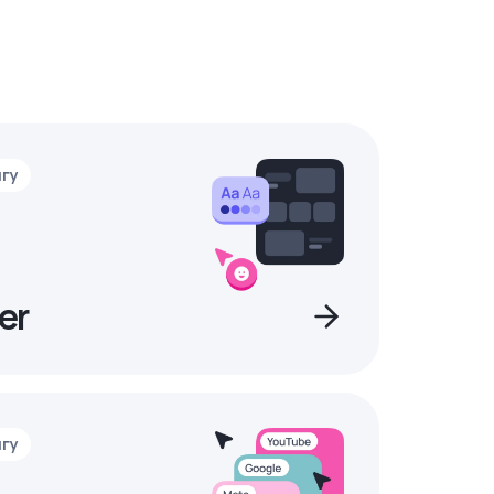
нгу
er
нгу