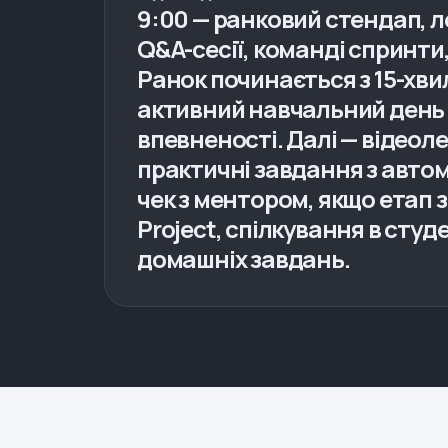
9:00 — ранковий стендап, 
Q&A-сесії, команді спринти,
Ранок починається з 15-хви
активний навчальний день —
впевненості. Далі — відеол
практичні завдання з автом
чек з ментором, якщо етап
Project, спілкування в ст
домашніх завдань.