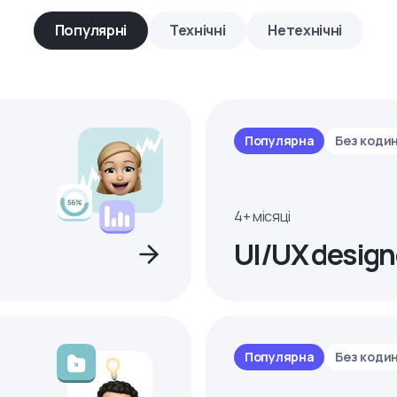
Популярні
Технічні
Нетехнічні
Популярна
Без коди
4+ місяці
UI/UX design
Популярна
Без коди