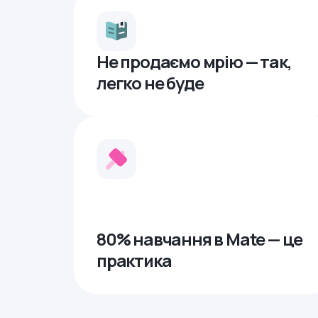
Не продаємо мрію — так,
легко не буде
80% навчання в Mate — це
практика