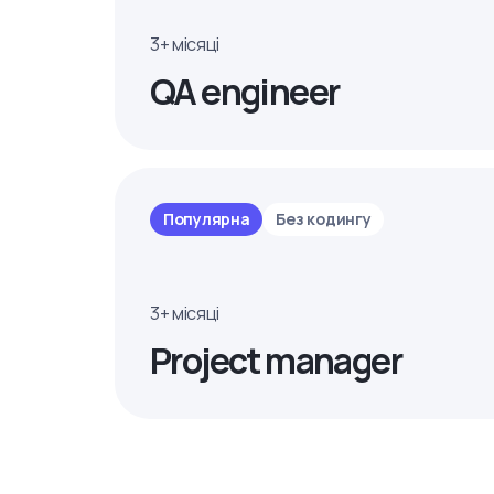
3+ місяці
QA engineer
Популярна
Без кодингу
3+ місяці
Project manager