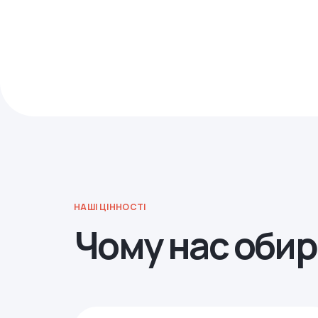
НАШІ ЦІННОСТІ
Чому нас оби