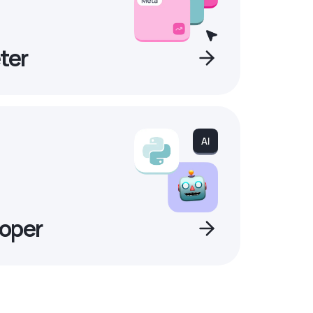
ter
oper