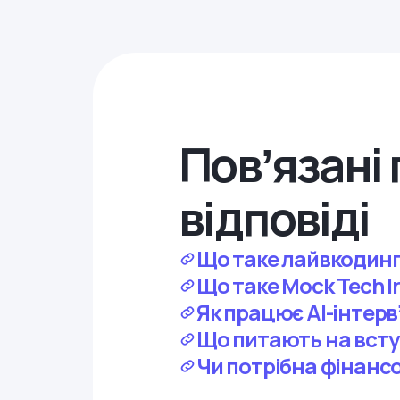
Повʼязані 
відповіді
Що таке лайвкодинг
Що таке Mock Tech I
Як працює AI-інтер
Що питають на всту
Чи потрібна фінанс