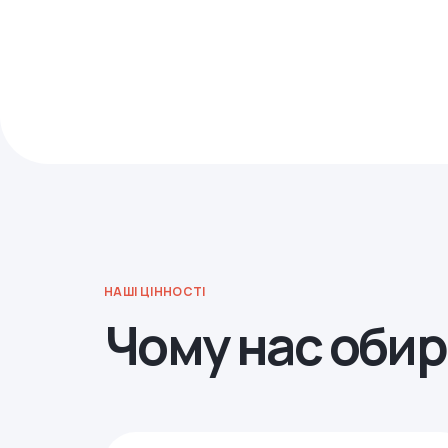
НАШІ ЦІННОСТІ
Чому нас оби