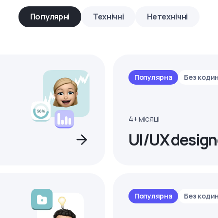
Популярні
Технічні
Нетехнічні
Популярна
Без коди
4+ місяці
UI/UX design
Популярна
Без коди