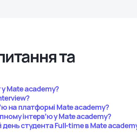
питання та
 у Mate academy?
nterview?
вʼю на платформі Mate academy?
пному інтервʼю у Mate academy?
 день студента Full-time в Mate academ