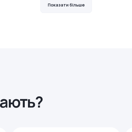
Показати більше
рають?