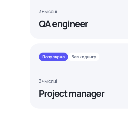
3+ місяці
QA engineer
Популярна
Без кодингу
3+ місяці
Project manager