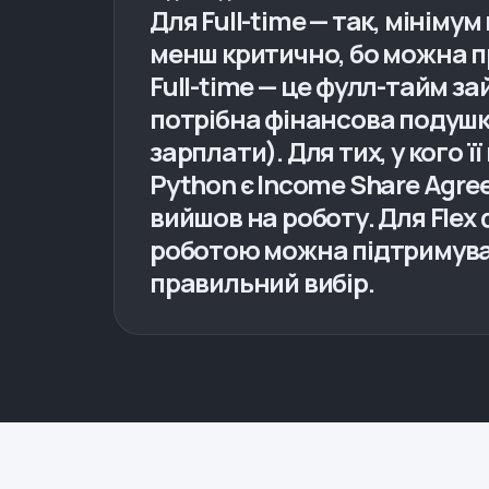
Для Full-time — так, мінімум
менш критично, бо можна 
Full-time — це фулл-тайм 
потрібна фінансова подушка 
зарплати). Для тих, у кого її
Python є Income Share Agree
вийшов на роботу. Для Flex
роботою можна підтримуват
правильний вибір.