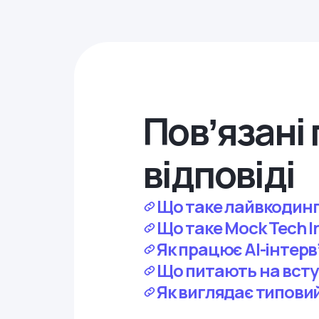
Повʼязані 
відповіді
Що таке лайвкодинг
Що таке Mock Tech I
Як працює AI-інтер
Що питають на всту
Як виглядає типовий