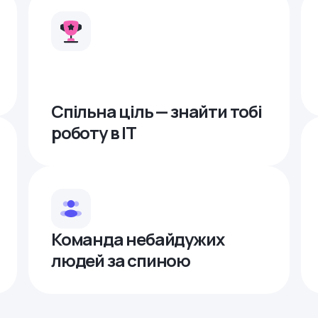
Спільна ціль — знайти тобі
роботу в ІТ
Команда небайдужих
людей за спиною