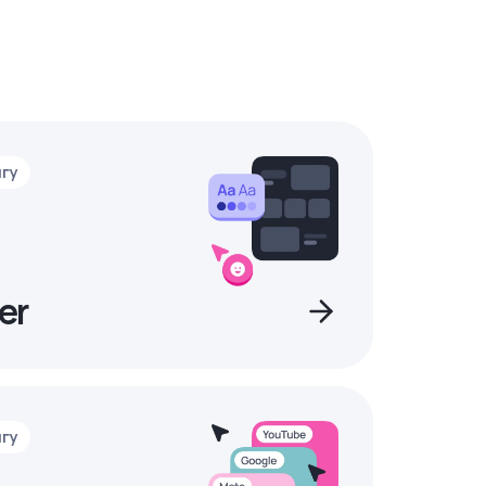
нгу
er
нгу