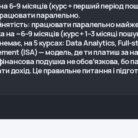
 на 6–9 місяців (курс + перший період пош
працювати паралельно.
зайнятість: працювати паралельно майже
на ~6–9 місяців (курс + 1–3 місяці пошу
 немає, на 5 курсах: Data Analytics, Full-s
ment (ISA) — модель, де ти платиш за на
 фінансова подушка не обовʼязкова, бо 
и дохід. Це правильне питання і підго