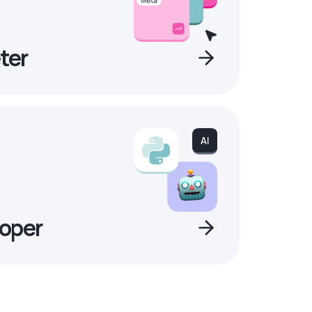
ter
oper