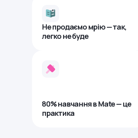
Не продаємо мрію — так,
легко не буде
80% навчання в Mate — це
практика