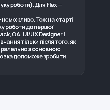
уку роботи). Для Flex —
 неможливо. Тож на старті
ку роботи до першої
tack, QA, UI/UX Designer і
вчання тільки після того, як
паралельно з основною
товка допоможе зробити