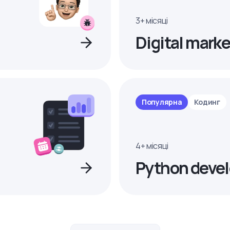
3+ місяці
Digital marke
Популярна
Кодинг
4+ місяці
Python devel