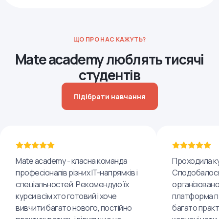
ЩО ПРО НАС КАЖУТЬ?
Mate academy люблять тисячі
студентів
Підібрати навчання
Mate academy - класна команда
Проходила ку
професіоналів різних IT-напрямків і
Сподобалося
спеціальностей. Рекомендую їх
організовано
курси всім хто готовий і хоче
платформа пр
вивчити багато нового, постійно
багато практ