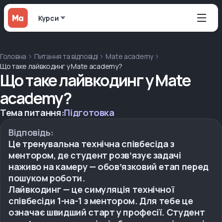
Курси
Головна
Питання та відповіді
Mate academy
Що таке лайвкодинг у Mate academy?
Що таке лайвкодинг у Mate
academy?
Тема питання:
Підготовка
Відповідь:
Це тренувальна технічна співбесіда з
ментором, де студент розвʼязує задачі
наживо на камеру — обовʼязковий етап перед
пошуком роботи.
Лайвкодинг — це симуляція технічної
співбесіди 1-на-1 з ментором. Для тебе це
означає швидший старт у професії. Студент