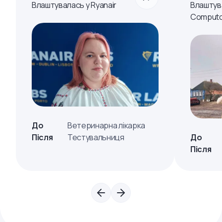
Влаштувалась у Ryanair
Влаштув
Computo
До
Ветеринарна лікарка
Після
Тестувальниця
До
Після