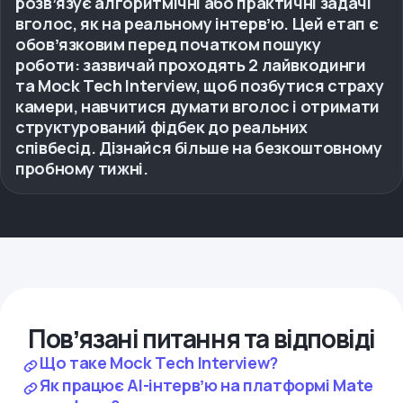
розвʼязує алгоритмічні або практичні задачі
вголос, як на реальному інтервʼю. Цей етап є
обовʼязковим перед початком пошуку
роботи: зазвичай проходять 2 лайвкодинги
та Mock Tech Interview, щоб позбутися страху
камери, навчитися думати вголос і отримати
структурований фідбек до реальних
співбесід. Дізнайся більше на безкоштовному
пробному тижні.
Повʼязані питання та відповіді
Що таке Mock Tech Interview?
Як працює AI-інтервʼю на платформі Mate