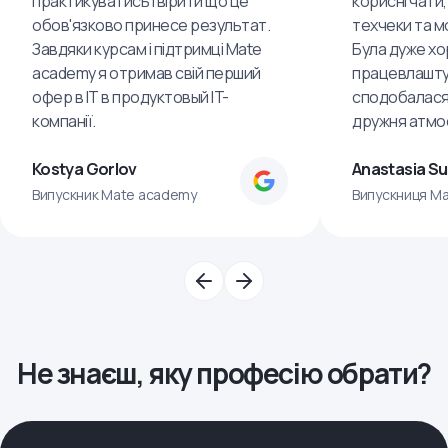
практикуватись і вірити що це
корисні чати,
обов'язково принесе результат.
техчеки та м
Завдяки курсам і підтримці Mate
Була дуже хо
academy я отримав свій перший
працевлашту
офер в IT в продуктовый IT-
сподобалася
компанії.
дружня атмо
Kostya Gorlov
Anastasia S
Випускник Mate academy
Випускниця M
Не знаєш, яку професію обрати?