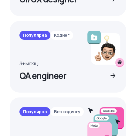
Популярна
Кодинг
3+ місяці
QA engineer
Популярна
Без кодингу