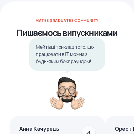
MATES GRADUATES COMMUNITY
Пишаємось випускниками
Мейтівці приклад того, що
працювати в ІТ можна з
будь-яким бекґраундом!
Анна Качурець
Орест 