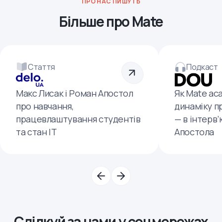
ПРО НАС ПИШУТЬ
Більше про Mate
Стаття
Подкаст
Макс Лисак і Роман Апостол
Як Mate ac
про навчання,
динаміку п
працевлаштування студентів
— в інтерв
та стан ІТ
Апостола
Слідкуй за нами у соцмережах