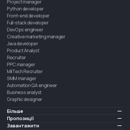
Project manager
Python developer
Front-end developer
Full-stack developer
DevOps engineer
Creative marketing manager
Java developer
Product Analyst
Recruiter
PPC manager
MilTech Recruiter
SMM manager
Automation QA engineer
Business analyst
Graphic designer
Більше
Ціни
Пропозиції
Відгуки
IT для ветеранів
Завантажити
БЕЗКОШТОВНО