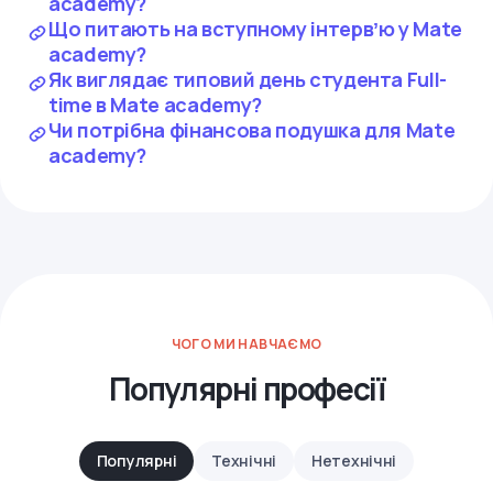
academy?
Що питають на вступному інтервʼю у Mate
academy?
Як виглядає типовий день студента Full-
time в Mate academy?
Чи потрібна фінансова подушка для Mate
academy?
ЧОГО МИ НАВЧАЄМО
Популярні професії
Популярні
Технічні
Нетехнічні