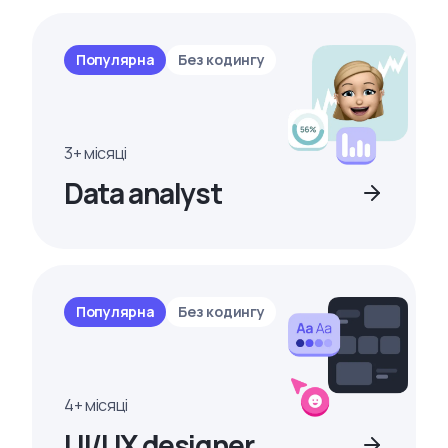
Популярна
Без кодингу
3+ місяці
Data analyst
Популярна
Без кодингу
4+ місяці
UI/UX designer