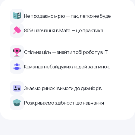
Не продаємо мрію — так, легко не буде
80% навчання в Mate — це практика
Спільна ціль — знайти тобі роботу в ІТ
Команда небайдужих людей за спиною
Знаємо ринок і вимоги до джуніорів
Розкриваємо здібності до навчання