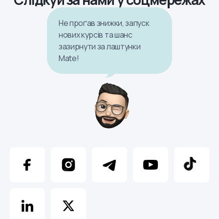
Не проґав знижки, запуск
нових курсів та шанс
зазирнути за лаштунки
Mate!