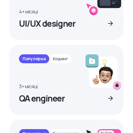
4+ місяці
UI/UX designer
Популярна
Кодинг
3+ місяці
QA engineer