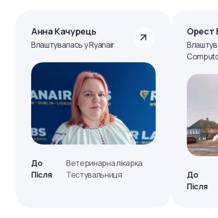
Анна Качурець
Орест 
Влаштувалась у Ryanair
Влаштув
Computo
До
Ветеринарна лікарка
Після
Тестувальниця
До
Після