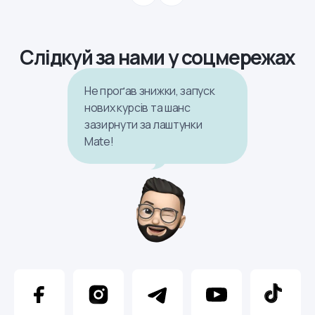
Слідкуй за нами у соцмережах
Не проґав знижки, запуск
нових курсів та шанс
зазирнути за лаштунки
Mate!