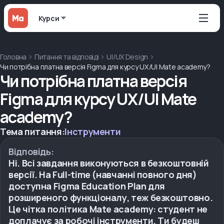
Курси
Головна
Питання та відповіді
UI/UX Design
Чи потрібна платна версія Figma для курсу UX/UI Mate academy?
Чи потрібна платна версія
Figma для курсу UX/UI Mate
academy?
Тема питання:
Інструменти
Відповідь:
Ні. Всі завдання виконуються в безкоштовній
версії. На Full-time (навчанні повного дня)
доступна Figma Education Plan для
розширеного функціоналу, теж безкоштовно.
Це чітка політика Mate academy: студент не
доплачує за робочі інструменти. Ти будеш