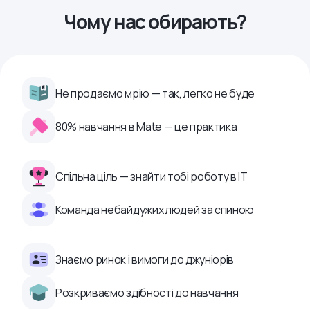
Чому нас обирають?
Не продаємо мрію — так, легко не буде
80% навчання в Mate — це практика
Спільна ціль — знайти тобі роботу в ІТ
Команда небайдужих людей за спиною
Знаємо ринок і вимоги до джуніорів
Розкриваємо здібності до навчання