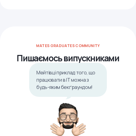
MATES GRADUATES COMMUNITY
Пишаємось випускниками
Мейтівці приклад того, що
працювати в ІТ можна з
будь-яким бекґраундом!