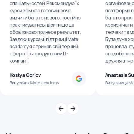
спеціальностей. Рекомендую їх
організовано
курси всім хто готовий і хоче
платформа пр
вивчити багато нового, постійно
багато практ
практикуватись і вірити що це
корисні чати,
обов'язково принесе результат.
техчеки та м
Завдяки курсам і підтримці Mate
Була дуже хо
academy я отримав свій перший
працевлашту
офер в IT в продуктовый IT-
сподобалася
компанії.
дружня атмо
Kostya Gorlov
Anastasia S
Випускник Mate academy
Випускниця M