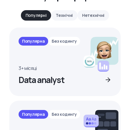
Популярні
Технічні
Нетехнічні
Популярна
Без кодингу
3+ місяці
Data analyst
Популярна
Без кодингу