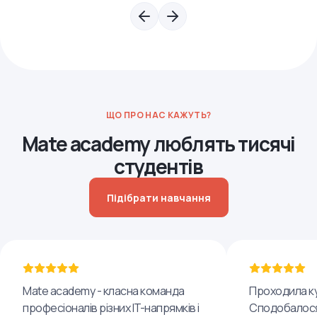
ЩО ПРО НАС КАЖУТЬ?
Mate academy люблять тисячі
студентів
Підібрати навчання
Mate academy - класна команда
Проходила ку
професіоналів різних IT-напрямків і
Сподобалося