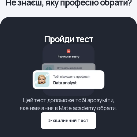
Не знаєш, яку професію обрати?
Пройди тест
Цей тест допоможе тобі зрозуміти,
яке навчання в Mate academy обрати.
5-хвилинний тест