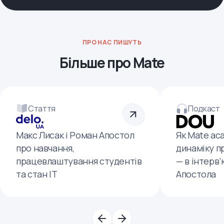
ПРО НАС ПИШУТЬ
Більше про Mate
Стаття
Подкаст
Макс Лисак і Роман Апостол
Як Mate ac
про навчання,
динаміку п
працевлаштування студентів
— в інтерв
та стан ІТ
Апостола