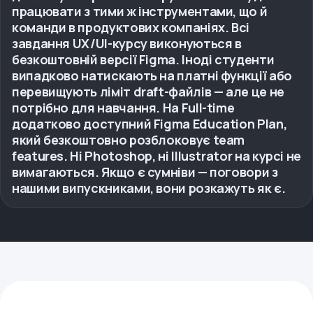
працювати з тими ж інструментами, що й
команди в продуктових компаніях. Всі
завдання UX/UI-курсу виконуються в
безкоштовній версії Figma. Іноді студенти
випадково натискають на платні функції або
перевищують ліміт draft-файлів — але це не
потрібно для навчання. На Full-time
додатково доступний Figma Education Plan,
який безкоштовно розблоковує team
features. Ні Photoshop, ні Illustrator на курсі не
вимагаються. Якщо є сумніви — поговори з
нашими випускниками, вони розкажуть як є.