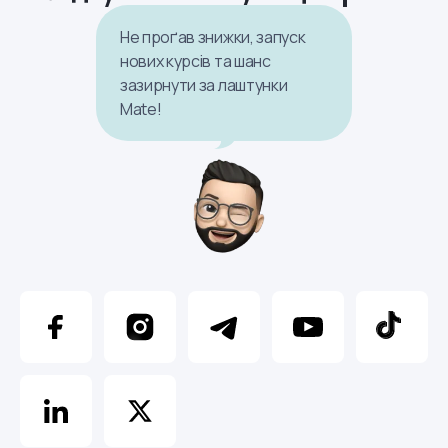
Не проґав знижки, запуск
нових курсів та шанс
зазирнути за лаштунки
Mate!