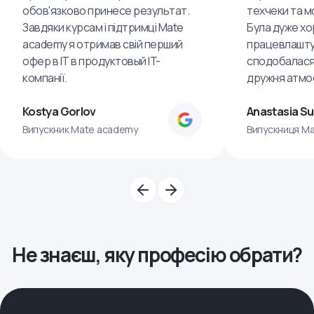
обов'язково принесе результат.
техчеки та м
Завдяки курсам і підтримці Mate
Була дуже хо
academy я отримав свій перший
працевлашту
офер в IT в продуктовый IT-
сподобалася
компанії.
дружня атмо
Kostya Gorlov
Anastasia S
Випускник Mate academy
Випускниця M
Не знаєш, яку професію обрати?