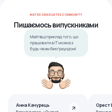
MATES GRADUATES COMMUNITY
Пишаємось випускниками
Мейтівці приклад того, що
працювати в ІТ можна з
будь-яким бекґраундом!
Анна Качурець
Орест 