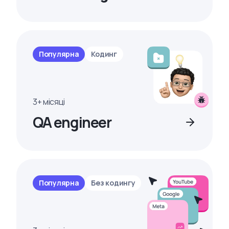
Популярна
Кодинг
3+ місяці
QA engineer
Популярна
Без кодингу