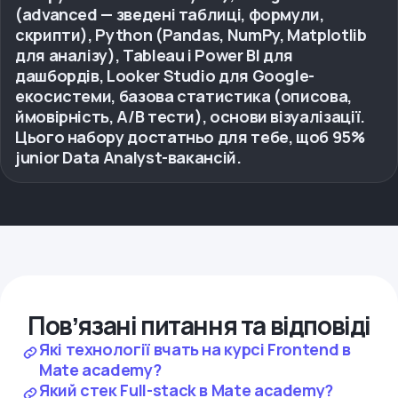
(advanced — зведені таблиці, формули,
скрипти), Python (Pandas, NumPy, Matplotlib
для аналізу), Tableau і Power BI для
дашбордів, Looker Studio для Google-
екосистеми, базова статистика (описова,
ймовірність, A/B тести), основи візуалізації.
Цього набору достатньо для тебе, щоб 95%
junior Data Analyst-вакансій.
Повʼязані питання та відповіді
Які технології вчать на курсі Frontend в
Mate academy?
Який стек Full-stack в Mate academy?