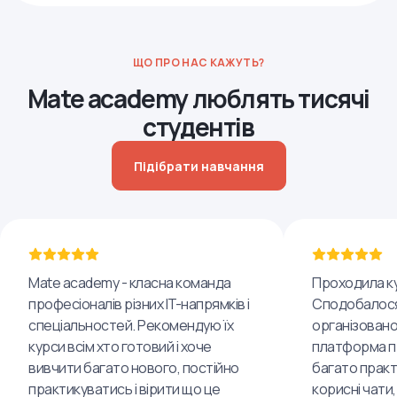
ЩО ПРО НАС КАЖУТЬ?
Mate academy люблять тисячі
студентів
Підібрати навчання
Mate academy - класна команда
Проходила ку
професіоналів різних IT-напрямків і
Сподобалося
спеціальностей. Рекомендую їх
організовано
курси всім хто готовий і хоче
платформа пр
вивчити багато нового, постійно
багато практ
практикуватись і вірити що це
корисні чати,