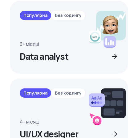
Популярна
Без кодингу
3+ місяці
Data analyst
Популярна
Без кодингу
4+ місяці
UI/UX designer