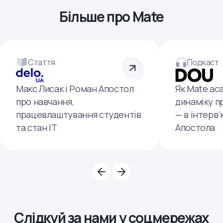
Більше про Mate
Стаття
Подкаст
Макс Лисак і Роман Апостол
Як Mate ac
про навчання,
динаміку п
працевлаштування студентів
— в інтерв
та стан ІТ
Апостола
Слідкуй за нами у соцмережах