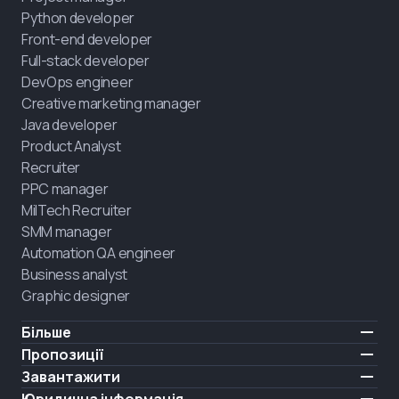
Python developer
Front-end developer
Full-stack developer
DevOps engineer
Creative marketing manager
Java developer
Product Analyst
Recruiter
PPC manager
MilTech Recruiter
SMM manager
Automation QA engineer
Business analyst
Graphic designer
Більше
Ціни
Пропозиції
Відгуки
IT для ветеранів
Завантажити
БЕЗКОШТОВНО
Про нас
Найняти випускника
iOS
Юридична інформація