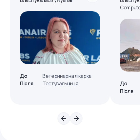
Влаштувалась у Ryanair
Влаштув
Computo
До
Ветеринарна лікарка
Після
Тестувальниця
До
Після