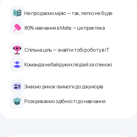
Не продаємо мрію — так, легко не буде
80% навчання в Mate — це практика
Спільна ціль — знайти тобі роботу в ІТ
Команда небайдужих людей за спиною
Знаємо ринок і вимоги до джуніорів
Розкриваємо здібності до навчання