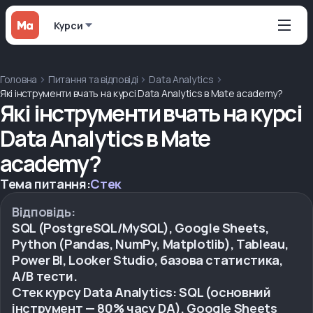
Курси
Головна
Питання та відповіді
Data Analytics
Які інструменти вчать на курсі Data Analytics в Mate academy?
Які інструменти вчать на курсі
Data Analytics в Mate
academy?
Тема питання:
Стек
Відповідь:
SQL (PostgreSQL/MySQL), Google Sheets,
Python (Pandas, NumPy, Matplotlib), Tableau,
Power BI, Looker Studio, базова статистика,
A/B тести.
Стек курсу Data Analytics: SQL (основний
інструмент — 80% часу DA), Google Sheets