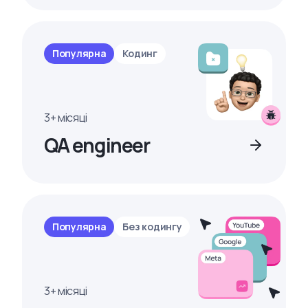
Популярна
Кодинг
3+ місяці
QA engineer
Популярна
Без кодингу
3+ місяці