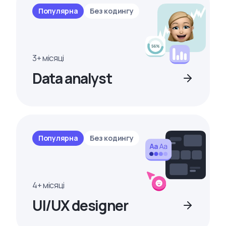
Популярна
Без кодингу
3+ місяці
Data analyst
Популярна
Без кодингу
4+ місяці
UI/UX designer