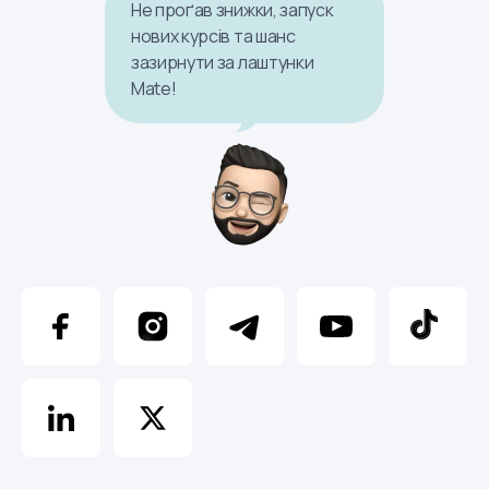
Не проґав знижки, запуск
нових курсів та шанс
зазирнути за лаштунки
Mate!