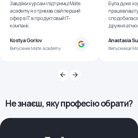
Завдяки курсам і підтримці Mate
Була дуже хо
academy я отримав свій перший
працевлашту
офер в IT в продуктовый IT-
сподобалася
компанії.
дружня атмо
Kostya Gorlov
Anastasia S
Випускник Mate academy
Випускниця M
Не знаєш, яку професію обрати?