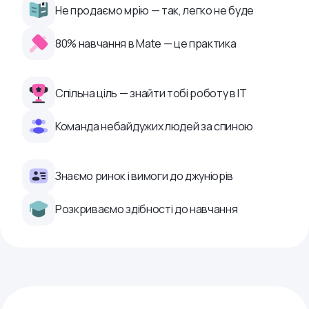
Не продаємо мрію — так, легко не буде
80% навчання в Mate — це практика
Спільна ціль — знайти тобі роботу в ІТ
Команда небайдужих людей за спиною
Знаємо ринок і вимоги до джуніорів
Розкриваємо здібності до навчання