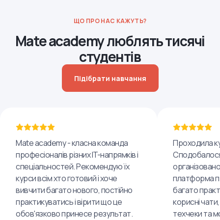
ЩО ПРО НАС КАЖУТЬ?
Mate academy люблять тисячі
студентів
Підібрати навчання
Mate academy - класна команда
Проходила ку
професіоналів різних IT-напрямків і
Сподобалося
спеціальностей. Рекомендую їх
організовано
курси всім хто готовий і хоче
платформа пр
вивчити багато нового, постійно
багато практ
практикуватись і вірити що це
корисні чати,
обов'язково принесе результат.
техчеки та м