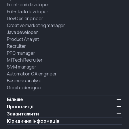
Front-end developer
Full-stack developer
DevOps engineer
Creative marketing manager
Java developer
Product Analyst
Recruiter
PPC manager
MilTech Recruiter
SMM manager
Automation QA engineer
Business analyst
Graphic designer
Більше
Ціни
Пропозиції
Відгуки
IT для ветеранів
Завантажити
БЕЗКОШТОВНО
Про нас
Найняти випускника
iOS
Юридична інформація
Блог
Кар'єрна підтримка
Android
Умови користування