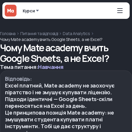
Курси
Головна
Питання та відповіді
Data Analytics
Чому Mate academy вчить Google Sheets, а не Excel?
Чому Mate academy вчить
Google Sheets, а не Excel?
Тема питання:
Навчання
Відповідь:
Excel платний, Mate academy не заохочує
піратство і не змушує купувати ліцензію.
Підходи ідентичні — Google Sheets-скіли
переносяться на Excel за день.
Це принципова позиція Mate academy: не
змушувати студента купувати платні
інструменти. Тобі це дає структуру і