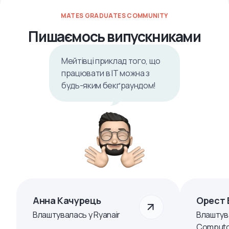
MATES GRADUATES COMMUNITY
Пишаємось випускниками
Мейтівці приклад того, що
працювати в ІТ можна з
будь-яким бекґраундом!
Анна Качурець
Орест 
Влаштувалась у Ryanair
Влаштув
Computo