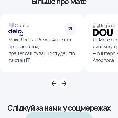
Більше про Mate
Стаття
Подкаст
Макс Лисак і Роман Апостол
Як Mate ac
про навчання,
динаміку п
працевлаштування студентів
— в інтерв
та стан ІТ
Апостола
Слідкуй за нами у соцмережах