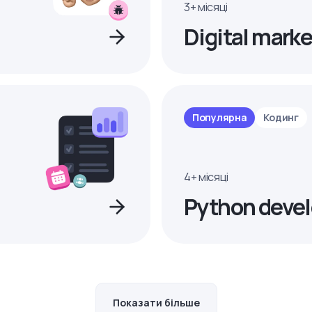
3+ місяці
Digital marke
Популярна
Кодинг
4+ місяці
Python devel
Показати більше