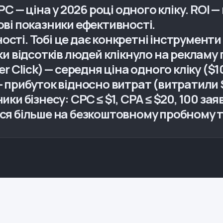
CPC — ціна у 2026 році одного кліку. ROI 
ьові показники ефективності.
ості. Тобі це дає конкретні інструменти
ьки відсотків людей клікнуло на рекламу п
er Click) — середня ціна одного кліку ($10
 — прибуток відносно витрат (витратили
ики бізнесу: CPC ≤ $1, CPA ≤ $20, 100 за
йся більше на безкоштовному пробному т