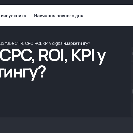
 випускника
Навчання повного дня
о таке CTR, CPC, ROI, KPI у digital-маркетингу?
CPC, ROI, KPI у
тингу?