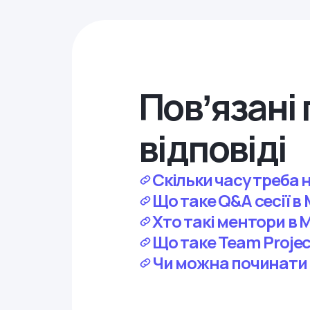
Повʼязані 
відповіді
Скільки часу треба н
Що таке Q&A сесії в
Хто такі ментори в 
Що таке Team Projec
Чи можна починати 