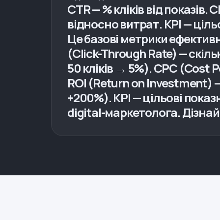
CTR — % кліків від показів. 
відносно витрат. KPI — ціл
Це базові метрики ефективн
(Click-Through Rate) — скіл
50 кліків → 5%). CPC (Cost P
ROI (Return on Investment)
+200%). KPI — цільові показн
digital-маркетолога. Дізна