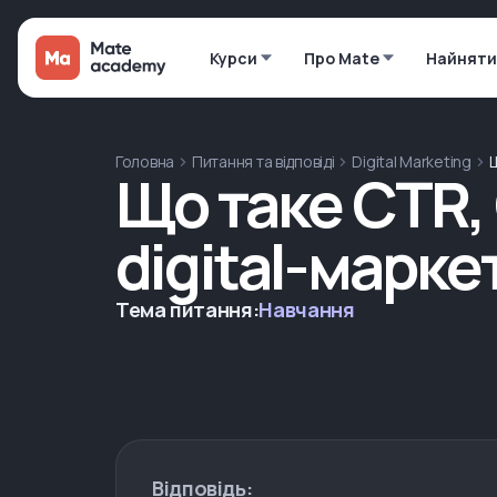
Курси
Про Mate
Найняти
Головна
Питання та відповіді
Digital Marketing
Щ
Що таке CTR, 
digital-марке
Тема питання:
Навчання
Відповідь: