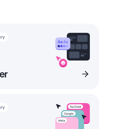
нгу
er
нгу