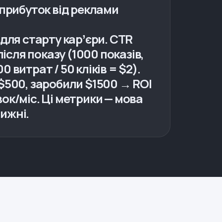
— прибуток від реклами
 для старту карʼєри. CTR
ісля показу (1000 показів,
0 витрат / 50 кліків = $2).
 $500, заробили $1500 → ROI
явок/міс. Ці метрики — мова
ижні.