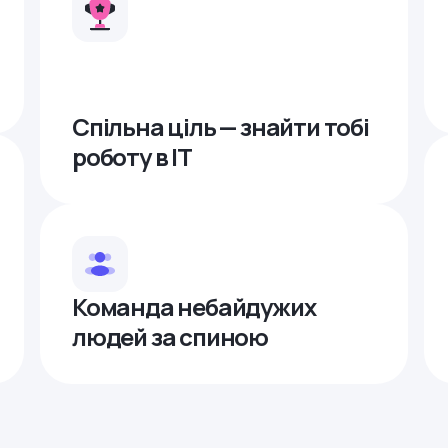
Спільна ціль — знайти тобі
роботу в ІТ
Команда небайдужих
людей за спиною