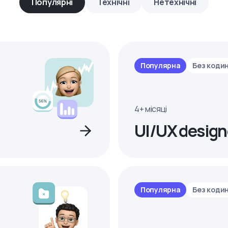
Популярні
Технічні
Нетехнічні
Популярна
Без коди
4+ місяці
UI/UX design
Популярна
Без коди