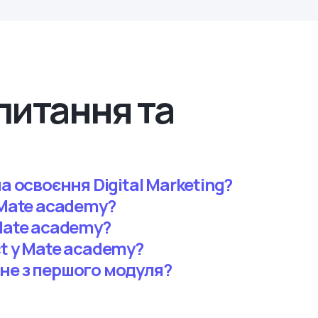
питання та
а освоєння Digital Marketing?
 Mate academy?
Mate academy?
t у Mate academy?
не з першого модуля?