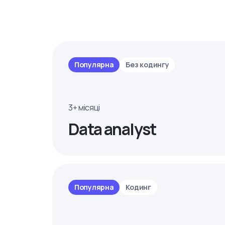
Популярна
Без кодингу
3+ місяці
Data analyst
Популярна
Кодинг