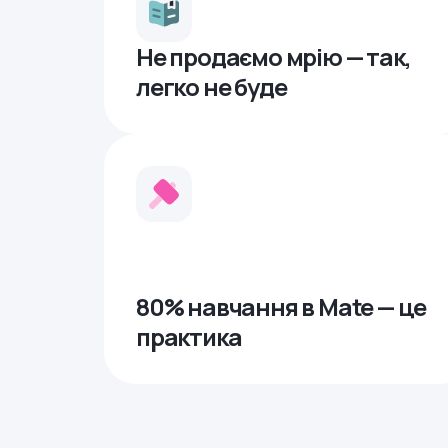
Не продаємо мрію — так,
легко не буде
80% навчання в Mate — це
практика