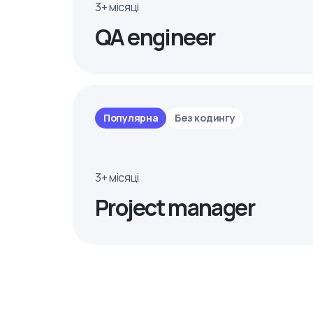
3+ місяці
QA engineer
Популярна
Без кодингу
3+ місяці
Project manager