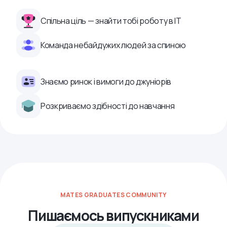
Спільна ціль — знайти тобі роботу в ІТ
Команда небайдужих людей за спиною
Знаємо ринок і вимоги до джуніорів
Розкриваємо здібності до навчання
MATES GRADUATES COMMUNITY
Пишаємось випускниками