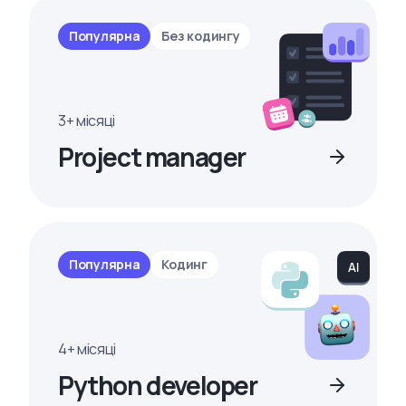
Популярна
Без кодингу
3+ місяці
Project manager
Популярна
Кодинг
4+ місяці
Python developer