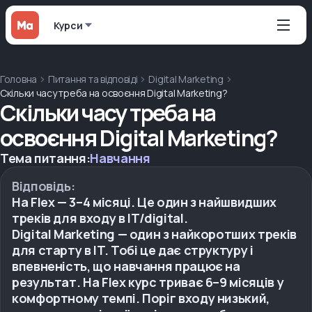
Курси
Головна
Питання та відповіді
Digital Marketing
Скільки часу треба на освоєння Digital Marketing?
Скільки часу треба на
освоєння Digital Marketing?
Тема питання:
Навчання
Відповідь:
На Flex — 3–4 місяці. Це один з найшвидших
треків для входу в IT/digital.
Digital Marketing — один з найкоротших треків
для старту в IT. Тобі це дає структуру і
впевненість, що навчання працює на
результат. На Flex курс триває 6–9 місяців у
комфортному темпі. Поріг входу низький,