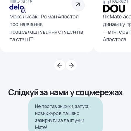
Стаття
Подкаст
Макс Лисак і Роман Апостол
Як Mate ac
про навчання,
динаміку п
працевлаштування студентів
— в інтерв
та стан ІТ
Апостола
Слідкуй за нами у соцмережах
Не проґав знижки, запуск
нових курсів та шанс
зазирнути за лаштунки
Mate!