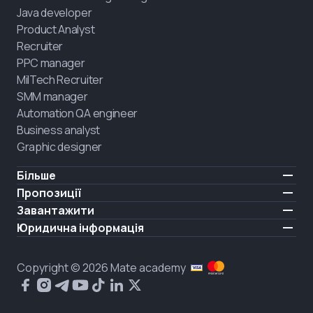
Java developer
Product Analyst
Recruiter
PPC manager
MilTech Recruiter
SMM manager
Automation QA engineer
Business analyst
Graphic designer
Більше
Ціни
Пропозиції
Відгуки
IT для ветеранів
Завантажити
БЕЗКОШТОВНО
Про нас
Найняти випускника
iOS
Юридична інформація
Блог
Кар'єрна підтримка
Android
Умови користування
Кар'єра
Навчання повного дня
Політика конфіденційності
HIRING
Copyright © 2026 Mate academy
Стан ринку IT
Політика cookies
Питання і відповіді про IT
Публічний договір
Що про нас кажуть