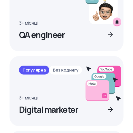
3+ місяці
QA engineer
Популярна
Без кодингу
3+ місяці
Digital marketer