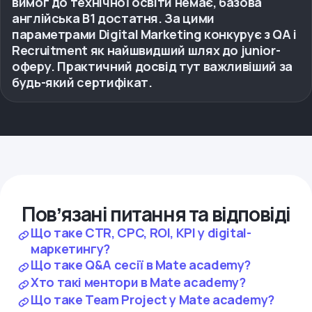
вимог до технічної освіти немає, базова
англійська B1 достатня. За цими
параметрами Digital Marketing конкурує з QA і
Recruitment як найшвидший шлях до junior-
оферу. Практичний досвід тут важливіший за
будь-який сертифікат.
Повʼязані питання та відповіді
Що таке CTR, CPC, ROI, KPI у digital-
маркетингу?
Що таке Q&A сесії в Mate academy?
Хто такі ментори в Mate academy?
Що таке Team Project у Mate academy?