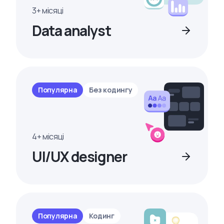
3+ місяці
Data analyst
Популярна
Без кодингу
4+ місяці
UI/UX designer
Популярна
Кодинг