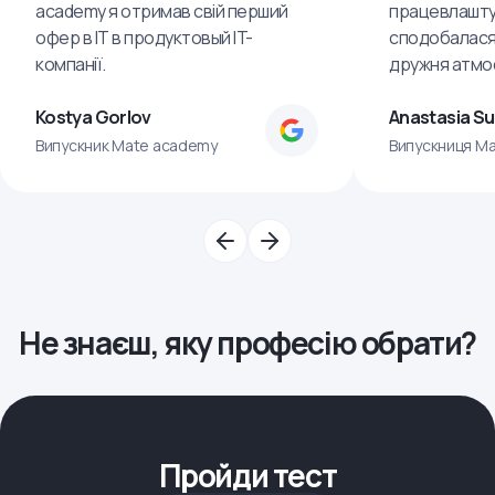
academy я отримав свій перший
працевлашту
офер в IT в продуктовый IT-
сподобалася
компанії.
дружня атмо
Kostya Gorlov
Anastasia S
Випускник Mate academy
Випускниця M
Не знаєш, яку професію обрати?
Пройди тест