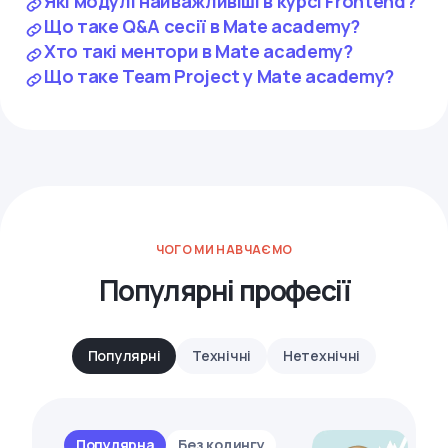
Які модулі найважливіші в курсі Frontend?
Що таке Q&A сесії в Mate academy?
Хто такі ментори в Mate academy?
Що таке Team Project у Mate academy?
ЧОГО МИ НАВЧАЄМО
Популярні професії
Популярні
Технічні
Нетехнічні
Популярна
Без кодингу