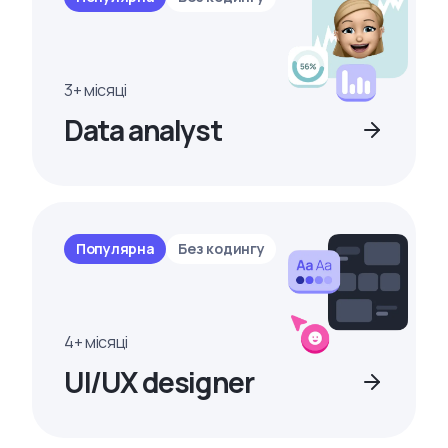
3+ місяці
Data analyst
Популярна
Без кодингу
4+ місяці
UI/UX designer