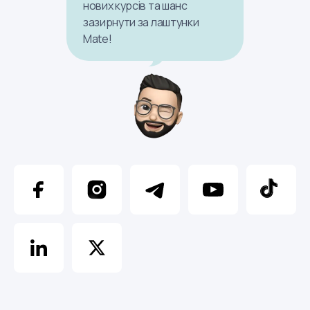
нових курсів та шанс
зазирнути за лаштунки
Mate!