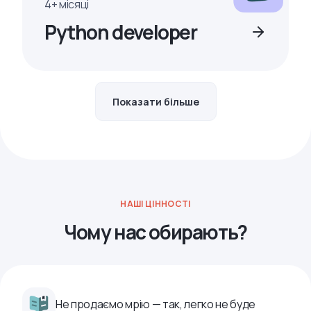
4+ місяці
Python developer
Показати більше
НАШІ ЦІННОСТІ
Чому нас обирають?
Не продаємо мрію — так, легко не буде