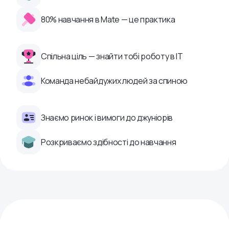
80% навчання в Mate — це практика
Спільна ціль — знайти тобі роботу в ІТ
Команда небайдужих людей за спиною
Знаємо ринок і вимоги до джуніорів
Розкриваємо здібності до навчання