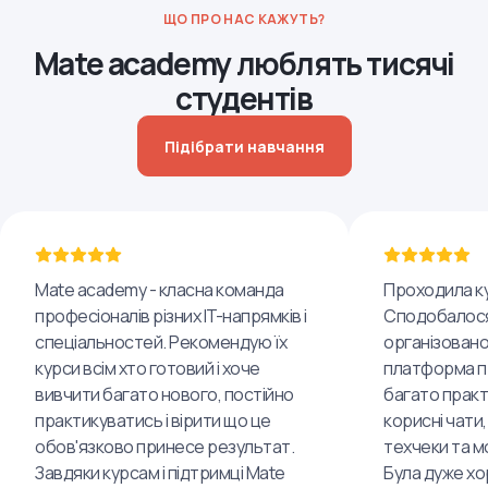
ЩО ПРО НАС КАЖУТЬ?
Mate academy люблять тисячі
студентів
Підібрати навчання
Mate academy - класна команда
Проходила ку
професіоналів різних IT-напрямків і
Сподобалося
спеціальностей. Рекомендую їх
організовано
курси всім хто готовий і хоче
платформа пр
вивчити багато нового, постійно
багато практ
практикуватись і вірити що це
корисні чати,
обов'язково принесе результат.
техчеки та м
Завдяки курсам і підтримці Mate
Була дуже хо