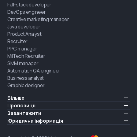
Full-stack developer
DevOps engineer
Creative marketing manager
Java developer
Product Analyst
Recruiter
PPC manager
MilTech Recruiter
SMM manager
Automation QA engineer
Business analyst
Graphic designer
Більше
Ціни
Пропозиції
Відгуки
IT для ветеранів
Завантажити
БЕЗКОШТОВНО
Про нас
Найняти випускника
iOS
Юридична інформація
Блог
Кар'єрна підтримка
Android
Умови користування
Кар'єра
Навчання повного дня
Політика конфіденційності
HIRING