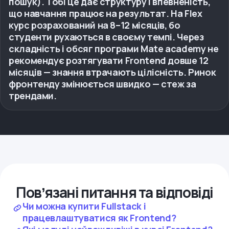
пошук). Тобі це дає структуру і впевненість,
що навчання працює на результат. На Flex
курс розрахований на 8–12 місяців, бо
студенти рухаються в своєму темпі. Через
складність і обсяг програми Mate academy не
рекомендує розтягувати Frontend довше 12
місяців — знання втрачають цілісність. Ринок
фронтенду змінюється швидко — стеж за
трендами.
Повʼязані питання та відповіді
Чи можна купити Fullstack і
працевлаштуватися як Frontend?