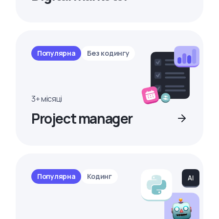
Популярна
Без кодингу
3+ місяці
Project manager
Популярна
Кодинг