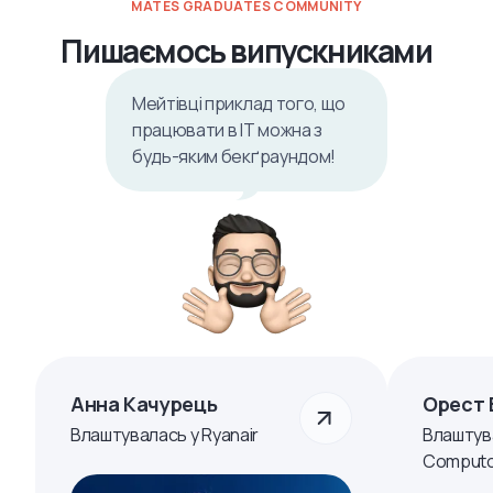
MATES GRADUATES COMMUNITY
Пишаємось випускниками
Мейтівці приклад того, що
працювати в ІТ можна з
будь-яким бекґраундом!
Анна Качурець
Орест 
Влаштувалась у Ryanair
Влаштув
Computo