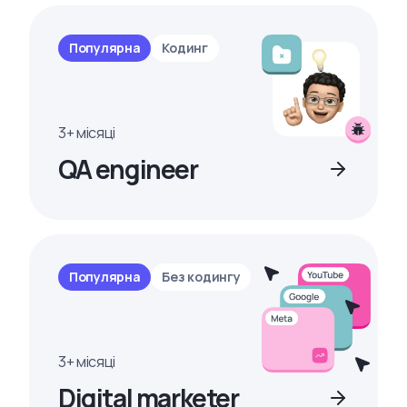
Популярна
Кодинг
3+ місяці
QA engineer
Популярна
Без кодингу
3+ місяці
Digital marketer