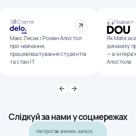
Стаття
Подкаст
Макс Лисак і Роман Апостол
Як Mate ac
про навчання,
динаміку п
працевлаштування студентів
— в інтерв
та стан ІТ
Апостола
Слідкуй за нами у соцмережах
Не проґав знижки, запуск