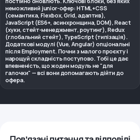
постійно оновлють. Ключові блоки, без яких
неможливий junior-офер: HTML+CSS
(семантика, Flexbox, Grid, адаптив),
JavaScript (ES6+, асинхронщина, DOM), React
(хуки, стейт-менеджмент, роутинг), Redux
(глобальний стейт), TypeScript (типізація).
Додаткові модулі (Vue, Angular) опціональні
після Employment. Почни з малого проєкту і
нарощуй складність поступово. Тобі це дає
впевненість, що жоден модуль не "для
галочки" — всі вони допомагають дійти до
офера.
Повʼязані питання та відповіді