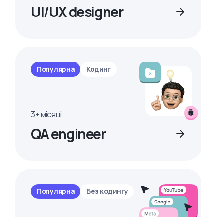
UI/UX designer
Популярна
Кодинг
3+ місяці
QA engineer
Популярна
Без кодингу