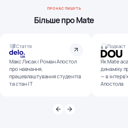
ПРО НАС ПИШУТЬ
Більше про Mate
Стаття
Подкаст
Макс Лисак і Роман Апостол
Як Mate ac
про навчання,
динаміку п
працевлаштування студентів
— в інтерв
та стан ІТ
Апостола