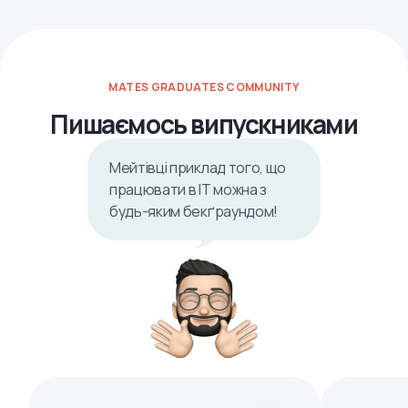
MATES GRADUATES COMMUNITY
Пишаємось випускниками
Мейтівці приклад того, що
працювати в ІТ можна з
будь-яким бекґраундом!