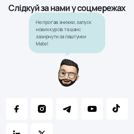
Слідкуй за нами у соцмережах
Не проґав знижки, запуск
нових курсів та шанс
зазирнути за лаштунки
Mate!