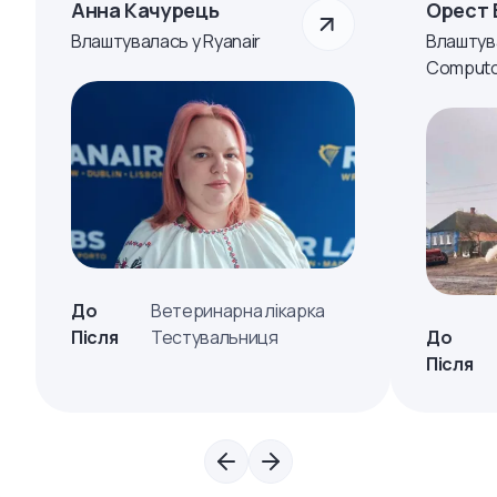
Анна Качурець
Орест 
Влаштувалась у Ryanair
Влаштув
Computo
До
Ветеринарна лікарка
Після
Тестувальниця
До
Після