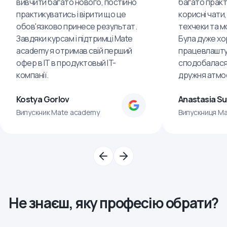
вивчити багато нового, постійно
багато практ
практикуватись і вірити що це
корисні чати,
обов'язково принесе результат.
техчеки та м
Завдяки курсам і підтримці Mate
Була дуже хо
academy я отримав свій перший
працевлашту
офер в IT в продуктовый IT-
сподобалася
компанії.
дружня атмо
Kostya Gorlov
Anastasia S
Випускник Mate academy
Випускниця M
Не знаєш, яку професію обрати?