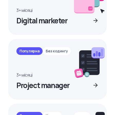
3+ місяці
Digital marketer
Популярна
Без кодингу
3+ місяці
Project manager