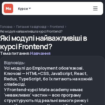
Курси
Головна
Питання та відповіді
Frontend
Які модулі найважливіші в курсі Frontend?
Які модулі найважливіші в
курсі Frontend?
Тема питання:
Навчання
Відповідь:
Усі модулі до Employment обовʼязкові.
Ключові — HTML+CSS, JavaScript, React,
Redux, TypeScript, бо їх питають на кожній
співбесіді.
У Frontend-курсі Mate academy немає
'неважливих' частин — всю програму
структурують під реальні вимоги ринку і