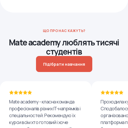
ЩО ПРО НАС КАЖУТЬ?
Mate academy люблять тисячі
студентів
Підібрати навчання
Mate academy - класна команда
Проходила ку
професіоналів різних IT-напрямків і
Сподобалося
спеціальностей. Рекомендую їх
організовано
курси всім хто готовий і хоче
платформа пр