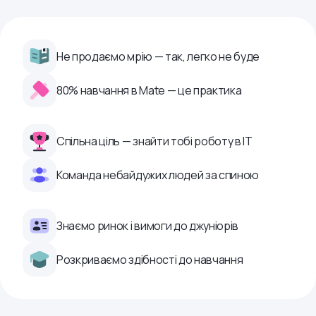
Не продаємо мрію — так, легко не буде
80% навчання в Mate — це практика
Спільна ціль — знайти тобі роботу в ІТ
Команда небайдужих людей за спиною
Знаємо ринок і вимоги до джуніорів
Розкриваємо здібності до навчання