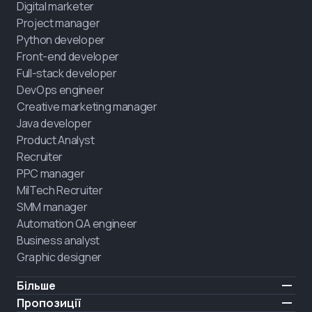
Digital marketer
Project manager
Python developer
Front-end developer
Full-stack developer
DevOps engineer
Creative marketing manager
Java developer
Product Analyst
Recruiter
PPC manager
MilTech Recruiter
SMM manager
Automation QA engineer
Business analyst
Graphic designer
Більше
Ціни
Пропозиції