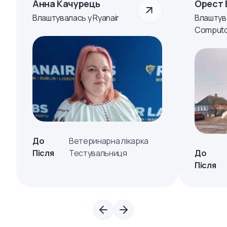
Анна Качурець
Орест 
Влаштувалась у Ryanair
Влаштув
Computo
До
Ветеринарна лікарка
Після
Тестувальниця
До
Після