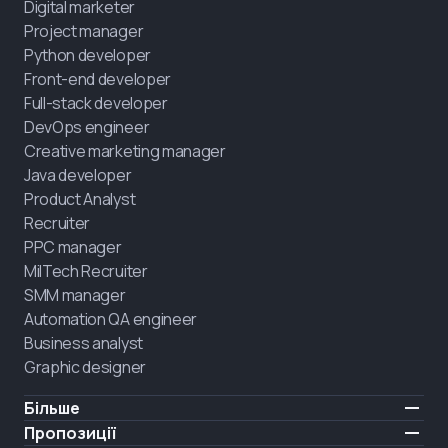
Digital marketer
Project manager
Python developer
Front-end developer
Full-stack developer
DevOps engineer
Creative marketing manager
Java developer
Product Analyst
Recruiter
PPC manager
MilTech Recruiter
SMM manager
Automation QA engineer
Business analyst
Graphic designer
Більше
Ціни
Пропозиції