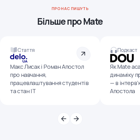
ПРО НАС ПИШУТЬ
Більше про Mate
Стаття
Подкаст
Макс Лисак і Роман Апостол
Як Mate ac
про навчання,
динаміку п
працевлаштування студентів
— в інтерв
та стан ІТ
Апостола