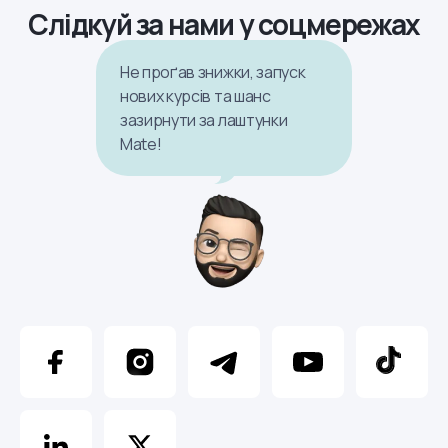
Слідкуй за нами у соцмережах
Не проґав знижки, запуск
нових курсів та шанс
зазирнути за лаштунки
Mate!