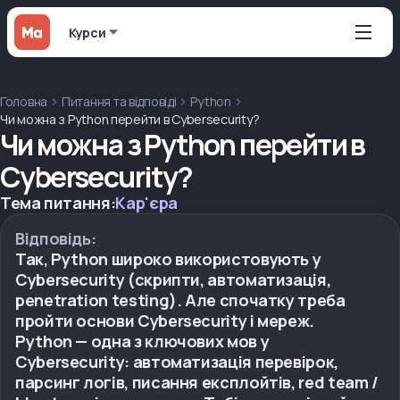
Курси
Головна
Питання та відповіді
Python
Чи можна з Python перейти в Cybersecurity?
Чи можна з Python перейти в
Cybersecurity?
Тема питання:
Кар'єра
Відповідь:
Так, Python широко використовують у
Cybersecurity (скрипти, автоматизація,
penetration testing). Але спочатку треба
пройти основи Cybersecurity і мереж.
Python — одна з ключових мов у
Cybersecurity: автоматизація перевірок,
парсинг логів, писання експлойтів, red team /