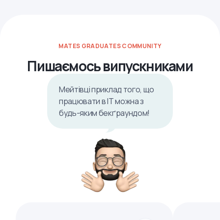
MATES GRADUATES COMMUNITY
Пишаємось випускниками
Мейтівці приклад того, що
працювати в ІТ можна з
будь-яким бекґраундом!