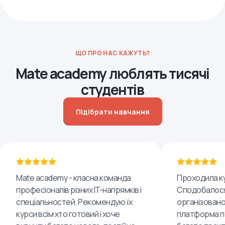
ЩО ПРО НАС КАЖУТЬ?
Mate academy люблять тисячі
студентів
Підібрати навчання
Mate academy - класна команда
Проходила ку
професіоналів різних IT-напрямків і
Сподобалося
спеціальностей. Рекомендую їх
організовано
курси всім хто готовий і хоче
платформа пр