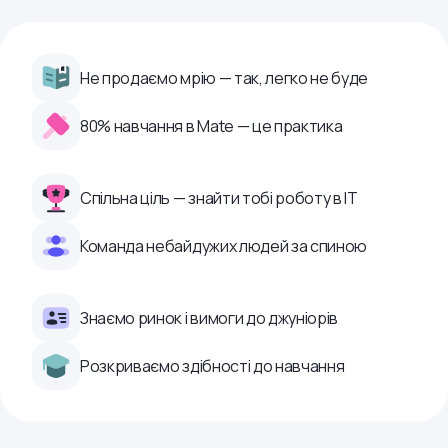
Не продаємо мрію — так, легко не буде
80% навчання в Mate — це практика
Спільна ціль — знайти тобі роботу в ІТ
Команда небайдужих людей за спиною
Знаємо ринок і вимоги до джуніорів
Розкриваємо здібності до навчання