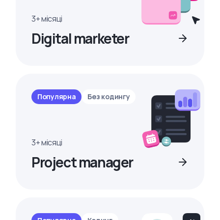
3+ місяці
Digital marketer
Популярна
Без кодингу
3+ місяці
Project manager