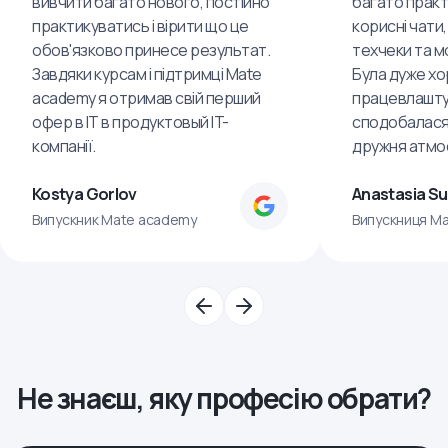
вивчити багато нового, постійно
багато практ
практикуватись і вірити що це
корисні чати,
обов'язково принесе результат.
техчеки та м
Завдяки курсам і підтримці Mate
Була дуже хо
academy я отримав свій перший
працевлашту
офер в IT в продуктовый IT-
сподобалася
компанії.
дружня атмо
Kostya Gorlov
Anastasia S
Випускник Mate academy
Випускниця M
Не знаєш, яку професію обрати?