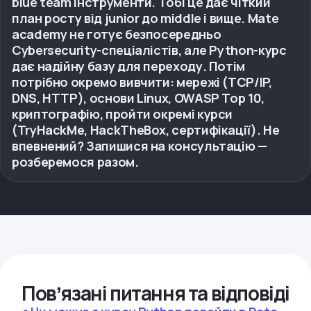
blue team інструменти. Тобі це дає чіткий
план росту від junior до middle і вище. Mate
academy не готує безпосередньо
Cybersecurity-спеціалістів, але Python-курс
дає надійну базу для переходу. Потім
потрібно окремо вивчити: мережі (TCP/IP,
DNS, HTTP), основи Linux, OWASP Top 10,
криптографію, пройти окремі курси
(TryHackMe, HackTheBox, сертифікації). Не
впевнений? Запишися на консультацію —
розберемося разом.
Повʼязані питання та відповіді