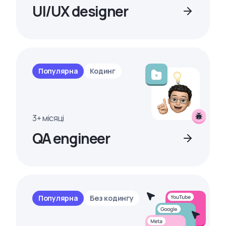
UI/UX designer
Популярна
Кодинг
3+ місяці
QA engineer
Популярна
Без кодингу