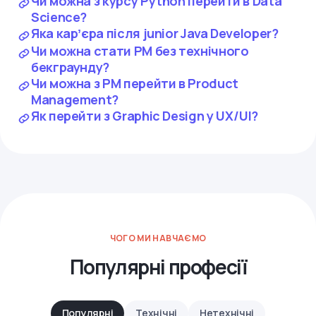
Чи можна з курсу Python перейти в Data
Science?
Яка карʼєра після junior Java Developer?
Чи можна стати PM без технічного
бекграунду?
Чи можна з PM перейти в Product
Management?
Як перейти з Graphic Design у UX/UI?
ЧОГО МИ НАВЧАЄМО
Популярні професії
Популярні
Технічні
Нетехнічні