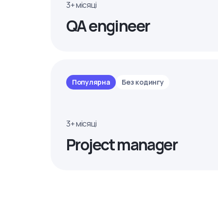
3+ місяці
QA engineer
Популярна
Без кодингу
3+ місяці
Project manager