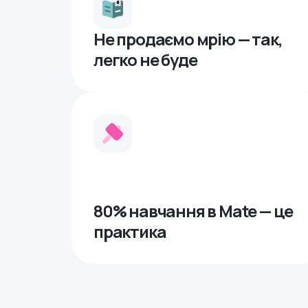
Не продаємо мрію — так,
легко не буде
80% навчання в Mate — це
практика