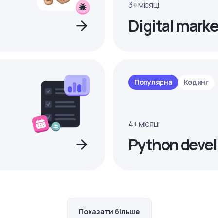
3+ місяці
Digital marke
Популярна
Кодинг
4+ місяці
Python devel
Показати більше