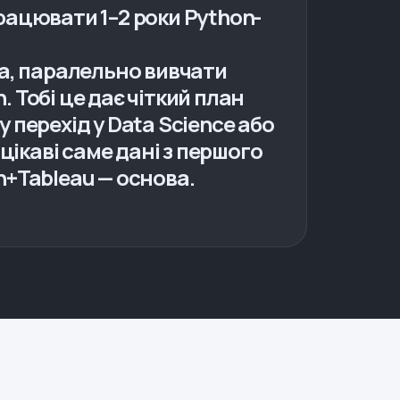
рацювати 1–2 роки Python-
а, паралельно вивчати
. Тобі це дає чіткий план
у перехід у Data Science або
цікаві саме дані з першого
n+Tableau — основа.