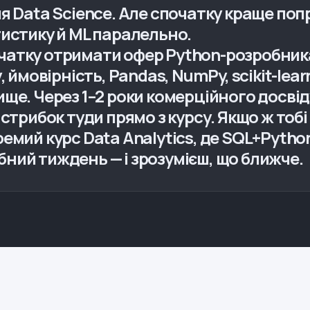
я Data Science. Але спочатку краще поп
тистику й ML паралельно.
чатку отримати офер Python-розробник
 ймовірність, Pandas, NumPy, scikit-learn
 вище. Через 1–2 роки комерційного досвід
стрибок туди прямо з курсу. Якщо ж тобі 
емий курс Data Analytics, де SQL+Pytho
ний тиждень — і зрозумієш, що ближче.