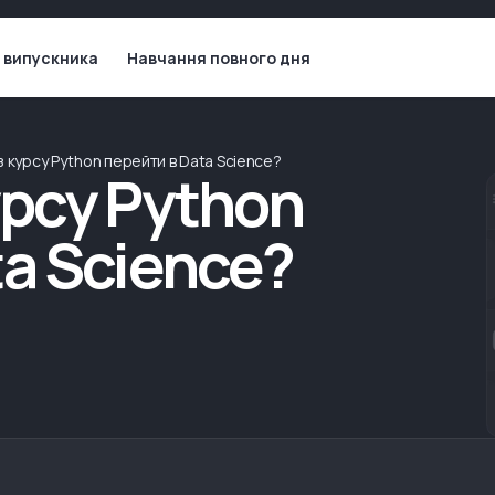
 випускника
Навчання повного дня
 курсу Python перейти в Data Science?
урсу Python
ta Science?