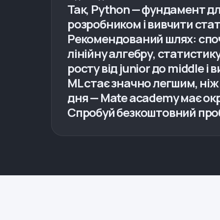
Так, Python — фундамент дл
розробником і вивчити ста
Рекомендований шлях: спо
лінійну алгебру, статистику,
росту від junior до middle і
ML стає значно легшим, ніж 
дня — Mate academy має окр
Спробуй безкоштовний проб