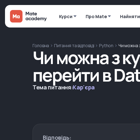
Курси
Про Mate
Найняти
Головна
Питання та відповіді
Python
Чи можна з
Чи можна з к
перейти в Da
Тема питання:
Кар'єра
Відповідь: