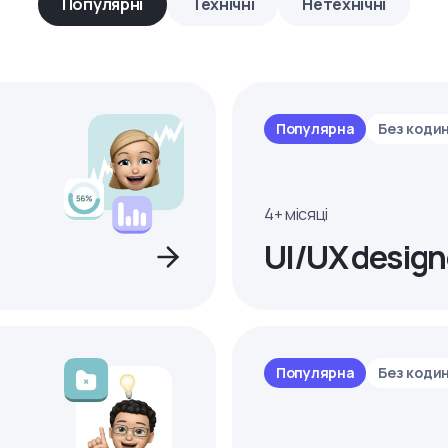
Популярні
Технічні
Нетехнічні
Популярна
Без коди
4+ місяці
UI/UX design
Популярна
Без коди