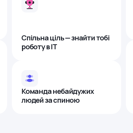
Спільна ціль — знайти тобі
роботу в ІТ
Команда небайдужих
людей за спиною