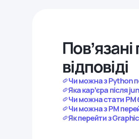
Повʼязані 
відповіді
Чи можна з Python п
Яка карʼєра після jun
Чи можна стати PM 
Чи можна з PM пере
Як перейти з Graphic