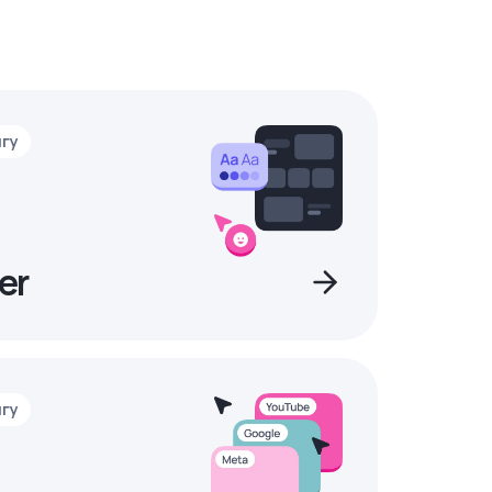
нгу
er
нгу