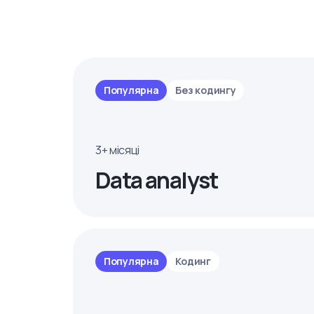
Популярна
Без кодингу
3+ місяці
Data analyst
Популярна
Кодинг