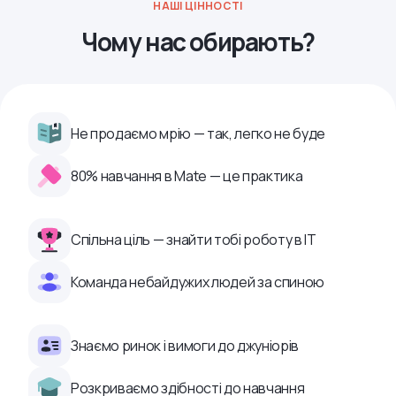
НАШІ ЦІННОСТІ
Чому нас обирають?
Не продаємо мрію — так, легко не буде
80% навчання в Mate — це практика
Спільна ціль — знайти тобі роботу в ІТ
Команда небайдужих людей за спиною
Знаємо ринок і вимоги до джуніорів
Розкриваємо здібності до навчання