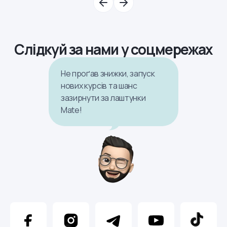
Слідкуй за нами у соцмережах
Не проґав знижки, запуск
нових курсів та шанс
зазирнути за лаштунки
Mate!