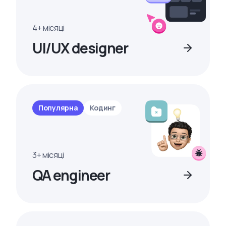
4+ місяці
UI/UX designer
Популярна
Кодинг
3+ місяці
QA engineer