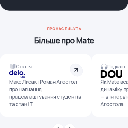
ПРО НАС ПИШУТЬ
Більше про Mate
Стаття
Подкаст
Макс Лисак і Роман Апостол
Як Mate ac
про навчання,
динаміку п
працевлаштування студентів
— в інтерв
та стан ІТ
Апостола