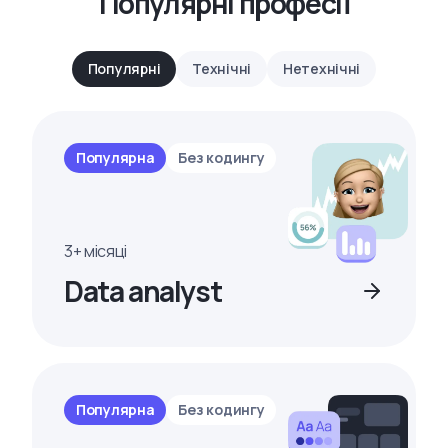
Популярні професії
Популярні
Технічні
Нетехнічні
Популярна
Без кодингу
3+ місяці
Data analyst
Популярна
Без кодингу