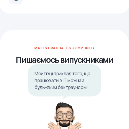
MATES GRADUATES COMMUNITY
Пишаємось випускниками
Мейтівці приклад того, що
працювати в ІТ можна з
будь-яким бекґраундом!