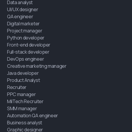
Data analyst
UI/UX designer
QA engineer
Digital marketer
Project manager
Python developer
Front-end developer
Full-stack developer
DevOps engineer
Creative marketing manager
Java developer
Product Analyst
Recruiter
PPC manager
MilTech Recruiter
SMM manager
Automation QA engineer
Business analyst
Graphic designer