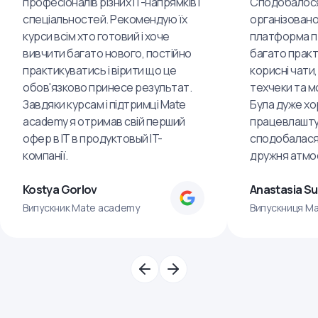
професіоналів різних IT-напрямків і
Сподобалося
спеціальностей. Рекомендую їх
організовано
курси всім хто готовий і хоче
платформа пр
вивчити багато нового, постійно
багато практ
практикуватись і вірити що це
корисні чати,
обов'язково принесе результат.
техчеки та м
Завдяки курсам і підтримці Mate
Була дуже хо
academy я отримав свій перший
працевлашту
офер в IT в продуктовый IT-
сподобалася
компанії.
дружня атмо
Kostya Gorlov
Anastasia S
Випускник Mate academy
Випускниця M