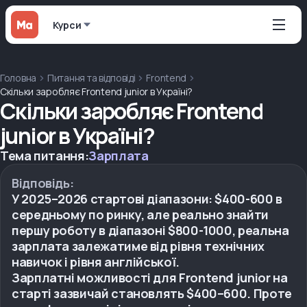
Курси
Головна
Питання та відповіді
Frontend
Скільки заробляє Frontend junior в Україні?
Скільки заробляє Frontend
junior в Україні?
Тема питання:
Зарплата
Відповідь:
У 2025–2026 стартові діапазони: $400-600 в
середньому по ринку, але реально знайти
першу роботу в діапазоні $800-1000, реальна
зарплата залежатиме від рівня технічних
навичок і рівня англійської.
Зарплатні можливості для Frontend junior на
старті зазвичай становлять $400–600. Проте