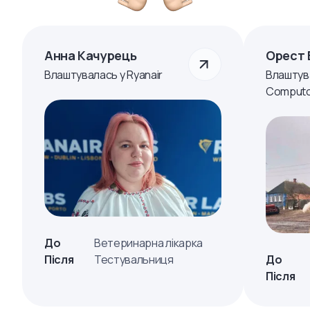
Анна Качурець
Орест 
Влаштувалась у Ryanair
Влаштув
Computo
До
Ветеринарна лікарка
Після
Тестувальниця
До
Після