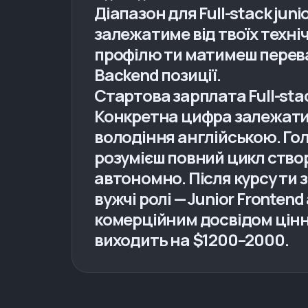
Діапазон для Full-stack ju
залежатиме від твоїх техні
профілю ти матимеш переваг
Backend позиції.
Стартова зарплата Full-stac
Конкретна цифра залежатиме
володіння англійською. Голо
розумієш повний цикл створ
автономно. Після курсу ти з
вужчі ролі — Junior Fronten
комерційним досвідом цінні
виходить на $1200–2000.