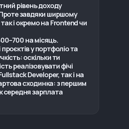
етний рівень доходу
. Проте завдяки ширшому
так і окремо на Frontend чи
$500–700 на місяць.
 проєктів у портфоліо та
чкість: оскільки ти
сть реалізовувати фічі
llstack Developer, так і на
стартова сходинка: з першим
ік середня зарплата