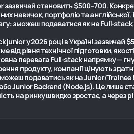
nior зазвичай становить $500–700. Конкр
чних навичок, портфоліо та англійської
у: зможеш подаватися як на Full-stack, 
k junior у 2026 році в Україні зазвичай 
 від рівня технічної підготовки, якості
вна перевага Full-stack напрямку — гну
ення продукту, компанії цінують здатні
можеш подаватись як на Junior/Trainee Fu
d або Junior Backend (Node.js). Це лише 
сть на ринку швидко зростає, а через р