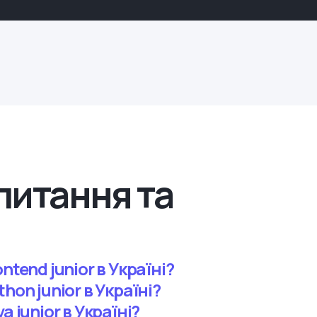
питання та
ntend junior в Україні?
hon junior в Україні?
a junior в Україні?