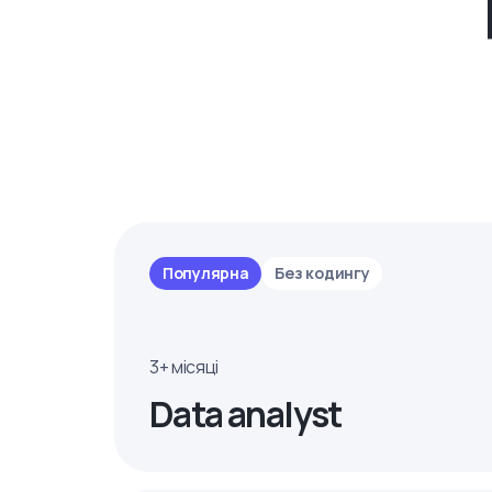
Популярна
Без кодингу
3+ місяці
Data analyst