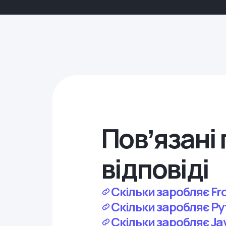
Повʼязані 
відповіді
Скільки заробляє Fro
Скільки заробляє Pyt
Скільки заробляє Jav