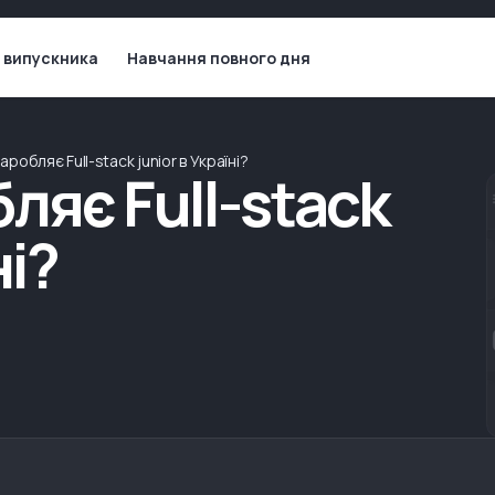
 випускника
Навчання повного дня
аробляє Full-stack junior в Україні?
ляє Full-stack
ні?