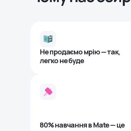
Не продаємо мрію — так,
легко не буде
80% навчання в Mate — це