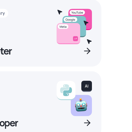
нгу
ter
oper