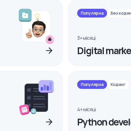
Популярна
Без коди
3+ місяці
Digital marke
Популярна
Кодинг
4+ місяці
Python devel