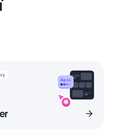
ї
нгу
er