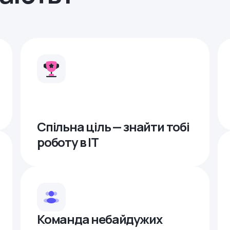
Спільна ціль — знайти тобі
роботу в ІТ
Команда небайдужих