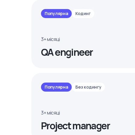
Популярна
Кодинг
3+ місяці
QA engineer
Популярна
Без кодингу
3+ місяці
Project manager