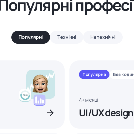
Популярні професі
Популярні
Технічні
Нетехнічні
Популярна
Без коди
4+ місяці
UI/UX design