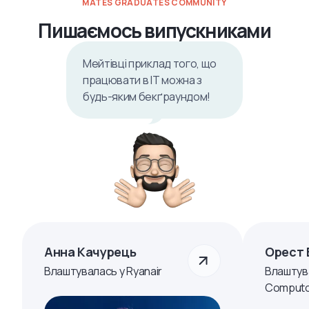
MATES GRADUATES COMMUNITY
Пишаємось випускниками
Мейтівці приклад того, що
працювати в ІТ можна з
будь-яким бекґраундом!
Анна Качурець
Орест 
Влаштувалась у Ryanair
Влаштув
Computo