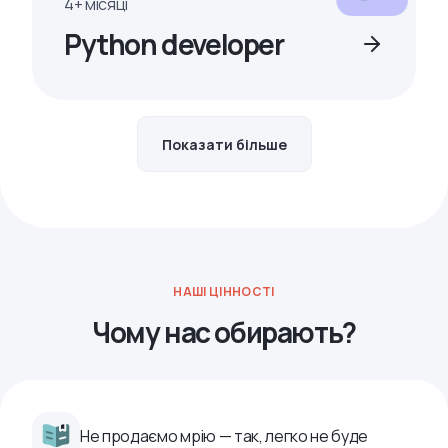
4+ місяці
Python developer
Показати більше
НАШІ ЦІННОСТІ
Чому нас обирають?
Не продаємо мрію — так, легко не буде