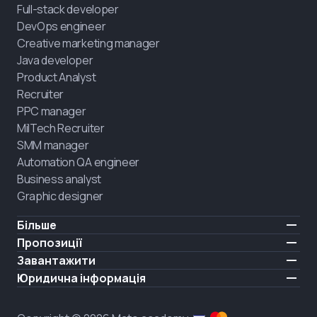
Full-stack developer
DevOps engineer
Creative marketing manager
Java developer
Product Analyst
Recruiter
PPC manager
MilTech Recruiter
SMM manager
Automation QA engineer
Business analyst
Graphic designer
Більше
Ціни
Пропозиції
Відгуки
IT для ветеранів
Завантажити
БЕЗКОШТОВНО
Про нас
Найняти випускника
iOS
Юридична інформація
Блог
Кар'єрна підтримка
Android
Умови користування
Кар'єра
Навчання повного дня
Політика конфіденційності
HIRING