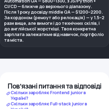
Automation QA — $800–1300, з JS/Python +
CI/CD — ближче до верхнього діапазону.
Після 1 року досвіду middle QA — $1200–2200.
За кордоном (ремоут або релокація) — у 1.5–2
рази вище, але вимоги і до технічних скілів, і
до англійської жорсткіші. Твоя конкретна
зарплата залежатиме від навичок, портфоліо
та міста.
Повʼязані питання та відповіді
Скільки заробляє Frontend junior в
Україні?
Скільки заробляє Full-stack junior в