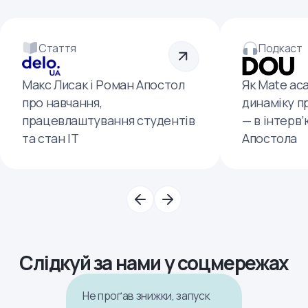
Стаття
Подкаст
Макс Лисак і Роман Апостол
Як Mate ac
про навчання,
динаміку п
працевлаштування студентів
— в інтерв
та стан ІТ
Апостола
Слідкуй за нами у соцмережах
Не проґав знижки, запуск