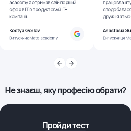
academy я отримав свій перший
працевлашту
офер в IT в продуктовый IT-
сподобалася
компанії.
дружня атмо
Kostya Gorlov
Anastasia S
Випускник Mate academy
Випускниця M
Не знаєш, яку професію обрати?
Пройди тест