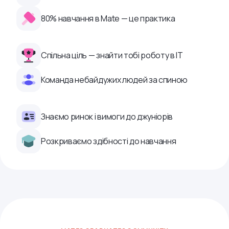
80% навчання в Mate — це практика
Спільна ціль — знайти тобі роботу в ІТ
Команда небайдужих людей за спиною
Знаємо ринок і вимоги до джуніорів
Розкриваємо здібності до навчання