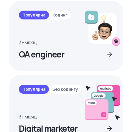
Популярна
Кодинг
3+ місяці
QA engineer
Популярна
Без кодингу
3+ місяці
Digital marketer