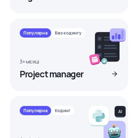
Популярна
Без кодингу
3+ місяці
Project manager
Популярна
Кодинг