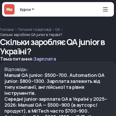
Курси
Головна
Питання та відповіді
QA
Скільки заробляє QA junior в Україні?
Скільки заробляє QA junior в
Україні?
Тема питання:
Зарплата
Відповідь:
Manual QA junior: $500–700. Automation QA
junior: $800–1300. Зарплата залежить від
типу компанії, англійської та рівня
інструментів.
Середні junior-зарплати QA в Україні у 2025–
2026: Manual QA — $500–900 (в аутсорс/
продукт), в MilTech часто $700–900.