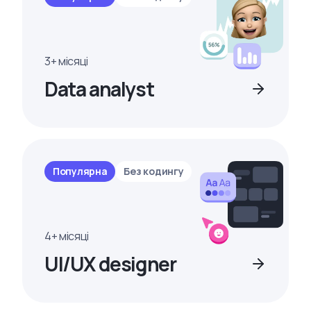
3+ місяці
Data analyst
Популярна
Без кодингу
4+ місяці
UI/UX designer