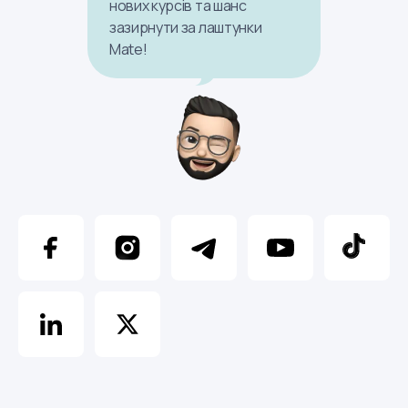
нових курсів та шанс
зазирнути за лаштунки
Mate!