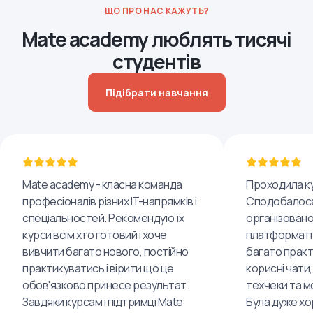
ЩО ПРО НАС КАЖУТЬ?
Mate academy люблять тисячі
студентів
Підібрати навчання
Mate academy - класна команда
Проходила ку
професіоналів різних IT-напрямків і
Сподобалося
спеціальностей. Рекомендую їх
організовано
курси всім хто готовий і хоче
платформа пр
вивчити багато нового, постійно
багато практ
практикуватись і вірити що це
корисні чати,
обов'язково принесе результат.
техчеки та м
Завдяки курсам і підтримці Mate
Була дуже хо