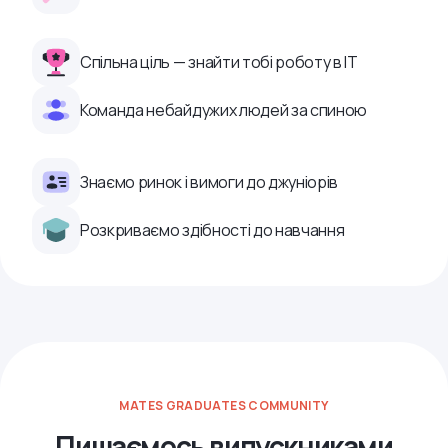
Спільна ціль — знайти тобі роботу в ІТ
Команда небайдужих людей за спиною
Знаємо ринок і вимоги до джуніорів
Розкриваємо здібності до навчання
MATES GRADUATES COMMUNITY
Пишаємось випускниками