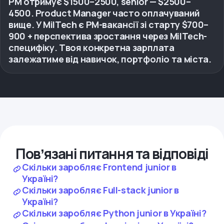
PM отримує $1500–2500, senior — $2500–
4500. Product Manager часто оплачуваний
вище. У MilTech є PM-вакансії зі старту $700–
900 + перспектива зростання через MilTech-
специфіку. Твоя конкретна зарплата
залежатиме від навичок, портфоліо та міста.
Повʼязані питання та відповіді
Скільки заробляє Frontend junior в
Україні?
Скільки заробляє Full-stack junior в
Україні?
Скільки заробляє Python junior в Україні?