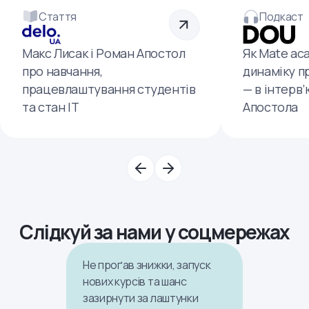
Стаття
Подкаст
Макс Лисак і Роман Апостол
Як Mate ac
про навчання,
динаміку п
працевлаштування студентів
— в інтерв
та стан ІТ
Апостола
Слідкуй за нами у соцмережах
Не проґав знижки, запуск
нових курсів та шанс
зазирнути за лаштунки