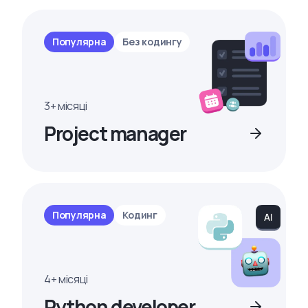
Популярна
Без кодингу
3+ місяці
Project manager
Популярна
Кодинг
4+ місяці
Python developer