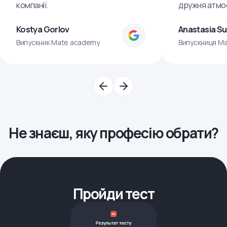
компанії.
дружня атмо
Kostya Gorlov
Anastasia S
Випускник Mate academy
Випускниця M
Не знаєш, яку професію обрати?
Пройди тест