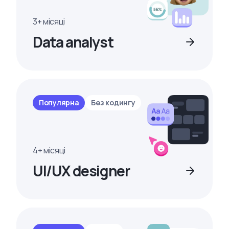
3+ місяці
Data analyst
Популярна
Без кодингу
4+ місяці
UI/UX designer