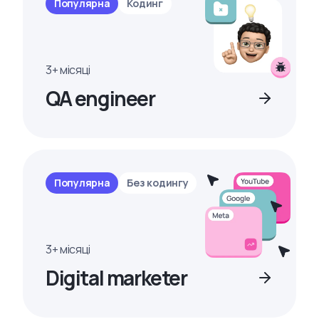
Популярна
Кодинг
3+ місяці
QA engineer
Популярна
Без кодингу
3+ місяці
Digital marketer