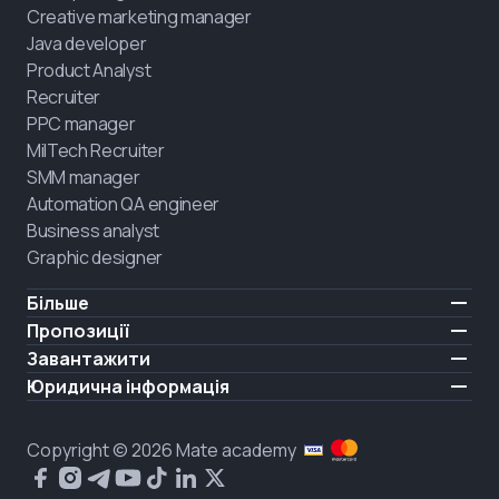
Creative marketing manager
Java developer
Product Analyst
Recruiter
PPC manager
MilTech Recruiter
SMM manager
Automation QA engineer
Business analyst
Graphic designer
Більше
Ціни
Пропозиції
Відгуки
IT для ветеранів
Завантажити
БЕЗКОШТОВНО
Про нас
Найняти випускника
iOS
Юридична інформація
Блог
Кар'єрна підтримка
Android
Умови користування
Кар'єра
Навчання повного дня
Політика конфіденційності
HIRING
Copyright © 2026 Mate academy
Стан ринку IT
Політика cookies
Питання і відповіді про IT
Публічний договір