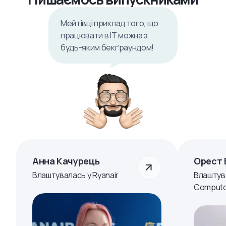
Мейтівці приклад того, що
працювати в ІТ можна з
будь-яким бекґраундом!
Анна Качурець
Орест 
Влаштувалась у Ryanair
Влаштув
Computo