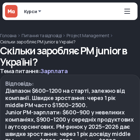
Курси
Головна
Питання та відповіді
Project Management
Скільки заробляє PM junior в Україні?
Скільки заробляє PM junior в
Україні?
Тема питання:
Зарплата
Відповідь:
Діапазон $600–1200 на старті, залежно від
компанії. Швидке зростання: через 1 рік
middle PM часто $1500–2500.
Junior PM-зарплати: $600–900 у невеликих
компаніях, $900–1200 у середніх продуктових
і аутсорсингових. PM-ринок у 2025–2026 дає
швидке зростання: через 1 рік досвіду middle