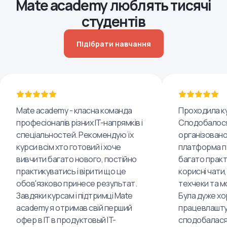
Mate academy люблять тисячі
студентів
Підібрати навчання
Mate academy - класна команда
Проходила ку
професіоналів різних IT-напрямків і
Сподобалося
спеціальностей. Рекомендую їх
організовано
курси всім хто готовий і хоче
платформа пр
вивчити багато нового, постійно
багато практ
практикуватись і вірити що це
корисні чати,
обов'язково принесе результат.
техчеки та м
Завдяки курсам і підтримці Mate
Була дуже хо
academy я отримав свій перший
працевлашту
офер в IT в продуктовый IT-
сподобалася