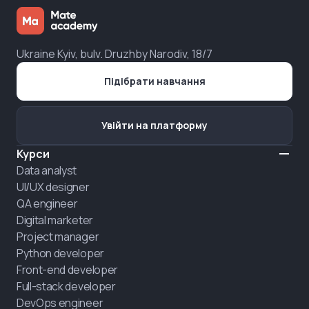
Ukraine Kyiv, bulv. Druzhby Narodiv, 18/7
Підібрати навчання
Увійти на платформу
Курси
Data analyst
UI/UX designer
QA engineer
Digital marketer
Project manager
Python developer
Front-end developer
Full-stack developer
DevOps engineer